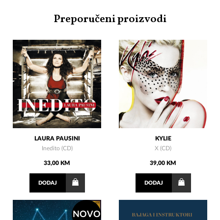
Preporučeni proizvodi
LAURA PAUSINI
KYLIE
Inedito (CD)
X (CD)
33,00 KM
39,00 KM
DODAJ
DODAJ
NOVO