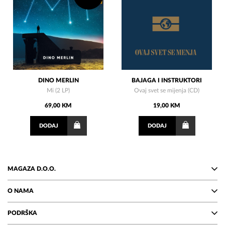
DINO MERLIN
BAJAGA I INSTRUKTORI
Mi (2 LP)
Ovaj svet se mijenja (CD)
69,00 KM
19,00 KM
DODAJ
DODAJ
MAGAZA D.O.O.
O NAMA
PODRŠKA