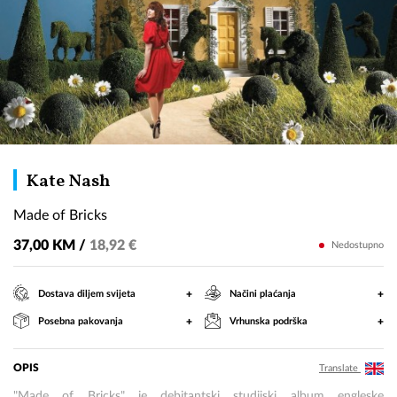
Made
Kate Nash
of
Made of Bricks
Bricks
37,00 KM /
18,92 €
Nedostupno
+
+
Dostava diljem svijeta
Načini plaćanja
+
+
Posebna pakovanja
Vrhunska podrška
OPIS
Translate
"Made of Bricks" je debitantski studijski album engleske