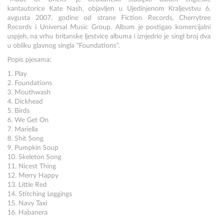
kantautorice Kate Nash, objavljen u Ujedinjenom Kraljevstvu 6.
avgusta 2007. godine od strane Fiction Records, Cherrytree
Records i Universal Music Group. Album je postigao komercijalni
uspjeh, na vrhu britanske ljestvice albuma i iznjedrio je singl broj dva
u obliku glavnog singla "Foundations".
Popis pjesama:
1. Play
2. Foundations
3. Mouthwash
4. Dickhead
5. Birds
6. We Get On
7. Mariella
8. Shit Song
9. Pumpkin Soup
10. Skeleton Song
11. Nicest Thing
12. Merry Happy
13. Little Red
14. Stitching Leggings
15. Navy Taxi
16. Habanera