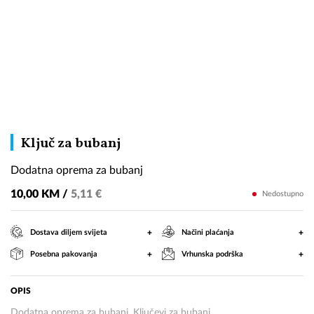
Dodatna
Ključ za bubanj
oprema
Dodatna oprema za bubanj
za
bubanj
10,00 KM /
5,11 €
Nedostupno
+
+
Dostava diljem svijeta
Načini plaćanja
+
+
Posebna pakovanja
Vrhunska podrška
OPIS
Dodatna oprema za bubanj. Ključevi za bubanj.