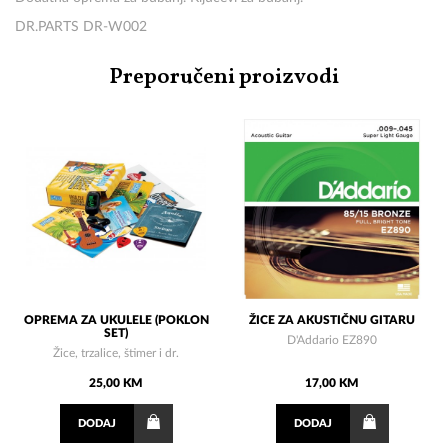
DR.PARTS DR-W002
Preporučeni proizvodi
OPREMA ZA UKULELE (POKLON
ŽICE ZA AKUSTIČNU GITARU
SET)
D'Addario EZ890
Žice, trzalice, štimer i dr.
25,00 KM
17,00 KM
DODAJ
DODAJ