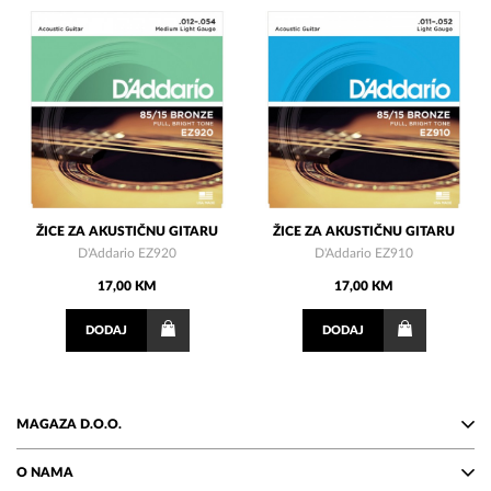
ŽICE ZA AKUSTIČNU GITARU
ŽICE ZA AKUSTIČNU GITARU
D'Addario EZ920
D'Addario EZ910
17,00 KM
17,00 KM
DODAJ
DODAJ
MAGAZA D.O.O.
O NAMA