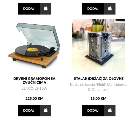
DODAJ
DODAJ
DRVENI GRAMOFON SA
STALAK (DRŽAČ) ZA OLOVKE
ZVUČNICIMA
Kutija od kaseta "Fluid" (Adi Lukovac
LENCO LS-10W
& Ornamenti)
225,00 KM
15,00 KM
DODAJ
DODAJ