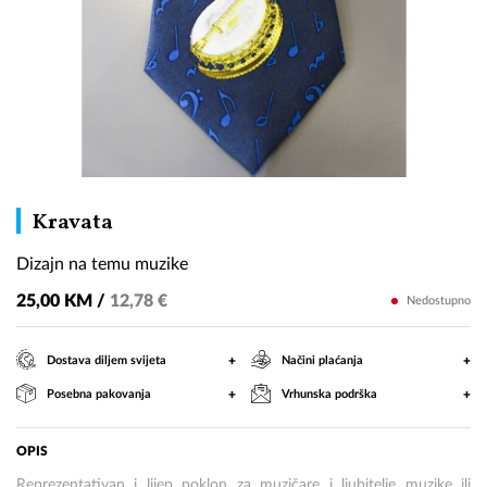
Dizajn
Kravata
na
Dizajn na temu muzike
temu
muzike
25,00 KM /
12,78 €
Nedostupno
+
+
Dostava diljem svijeta
Načini plaćanja
+
+
Posebna pakovanja
Vrhunska podrška
OPIS
Reprezentativan i lijep poklon za muzičare i ljubitelje muzike ili