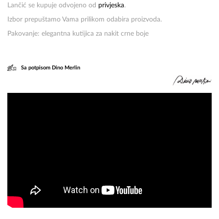
Lančić se kupuje odvojeno od
privjeska
.
Izbor prepuštamo Vama prilikom odabira proizvoda.
Pakovanje: elegantna kutijica za nakit crne boje
Sa potpisom Dino Merlin