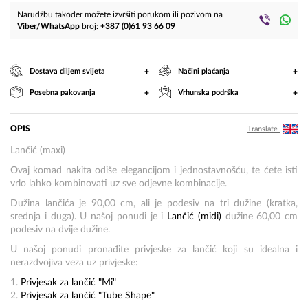
Narudžbu također možete izvršiti porukom ili pozivom na
Viber/WhatsApp
broj:
+387 (0)61 93 66 09
+
+
Dostava diljem svijeta
Načini plaćanja
+
+
Posebna pakovanja
Vrhunska podrška
OPIS
Translate
Lančić (maxi)
Ovaj komad nakita odiše elegancijom i jednostavnošću, te ćete isti
vrlo lahko kombinovati uz sve odjevne kombinacije.
Dužina lančića je 90,00 cm, ali je podesiv na tri dužine (kratka,
srednja i duga). U našoj ponudi je i
Lančić (midi)
dužine 60,00 cm
podesiv na dvije dužine.
U našoj ponudi pronađite privjeske za lančić koji su idealna i
nerazdvojiva veza uz privjeske:
1.
Privjesak za lančić "Mi"
2.
Privjesak za lančić "Tube Shape"