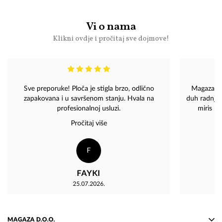
Vi o nama
Klikni ovdje i pročitaj sve dojmove!
Sve preporuke! Ploča je stigla brzo, odlično
Magaza - 
zapakovana i u savršenom stanju. Hvala na
duh radnje, 
profesionalnoj usluzi.
miris ne
pohvale 
Pročitaj više
sigurn
F
FAYKI
25.07.2026.
MAGAZA D.O.O.