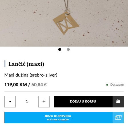
Maxi
Lančić (maxi)
dužina
Maxi dužina (srebro-silver)
(srebro-
silver)
119,00 KM /
60,84 €
Dostupno
-
+
DODAJ U KORPU
BRZA KUPOVINA
PLAĆANJE POUZEĆEM