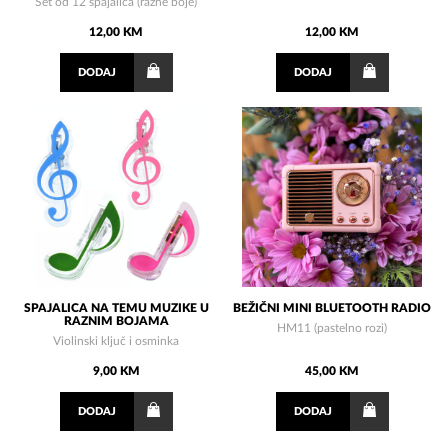
Set od 12 spajalica (razne boje)
12,00 KM
12,00 KM
DODAJ
DODAJ
SPAJALICA NA TEMU MUZIKE U
BEŽIČNI MINI BLUETOOTH RADIO
RAZNIM BOJAMA
HM11 (pastelno rozi)
Violinski ključ i osminka
9,00 KM
45,00 KM
DODAJ
DODAJ