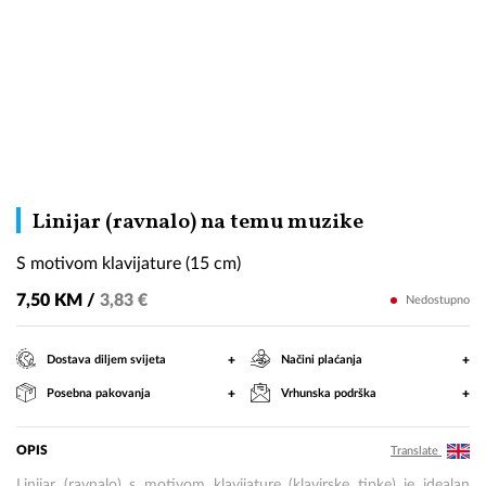
S
Linijar (ravnalo) na temu muzike
motivom
S motivom klavijature (15 cm)
klavijature
(15
7,50 KM /
3,83 €
Nedostupno
cm)
+
+
Dostava diljem svijeta
Načini plaćanja
+
+
Posebna pakovanja
Vrhunska podrška
OPIS
Translate
Linijar (ravnalo) s motivom klavijature (klavirske tipke) je idealan