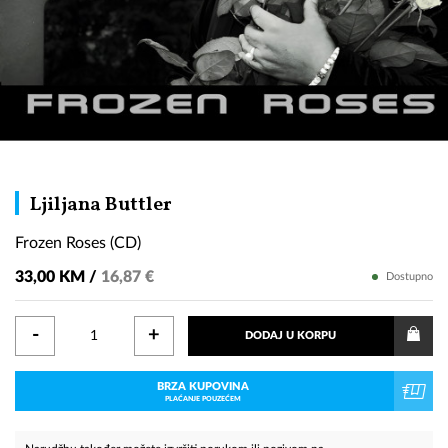
Frozen
Ljiljana Buttler
Roses
Frozen Roses (CD)
(CD)
33,00 KM /
16,87 €
Dostupno
-
+
DODAJ U KORPU
BRZA KUPOVINA
PLAĆANJE POUZEĆEM