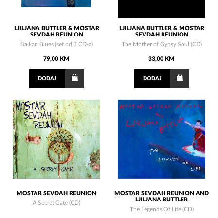
LJILJANA BUTTLER & MOSTAR
LJILJANA BUTTLER & MOSTAR
SEVDAH REUNION
SEVDAH REUNION
Balkan Blues (set od 3 CD-a)
The Mother of Gypsy Soul (CD)
79,00 KM
33,00 KM
DODAJ
DODAJ
MOSTAR SEVDAH REUNION
MOSTAR SEVDAH REUNION AND
LJILJANA BUTTLER
A Secret Gate (CD)
The Legends Of Life (CD)