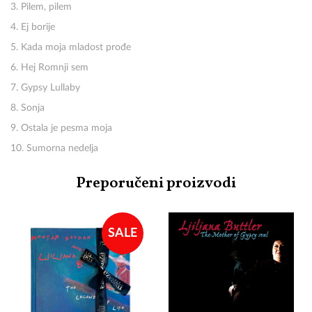
3. Pilem, pilem
4. Ej borije
5. Kada moja mladost prođe
6. Hej Romnji sem
7. Gypsy Lullaby
8. Sonja
9. Ostala je pesma moja
10. Sumorna nedelja
Preporučeni proizvodi
SALE