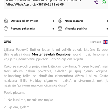
Narudžbu također možete izvršiti porukom ili pozivom na
Viber/WhatsApp
broj:
+387 (0)61 93 66 09
+
+
Dostava diljem svijeta
Načini plaćanja
+
+
Posebna pakovanja
Vrhunska podrška
OPIS
Translate
Ljiljana Petrović Buttler jedan je od velikih vokala istočne Evrope.
Bila je glas i duša
Mostar Sevdah Reuniona
, world music fenomena
koji je tu jedinstvenu pjevačicu otkrio cijelom svijetu.
Kako se navodi u pojedinim kritičkim osvrtima,
'Frozen Roses', njen
treći album nakon povratka, skladan je spoj njenih korijena,
balkanskog folka, sa ritmičkim elementima džeza i bluza.
Često
nazivana 'Billie Holiday ciganske muzike', u stvarnosti, neki je
nazivaju "pravom majkom ciganske duše".
Popis pjesama:
1. Ne kuni me, ne ruži me majko
2. Gjelem, gjelem