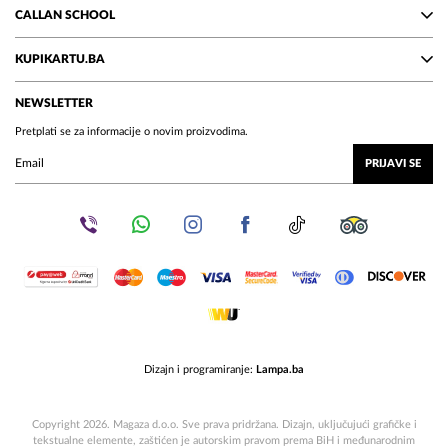
CALLAN SCHOOL
KUPIKARTU.BA
NEWSLETTER
Pretplati se za informacije o novim proizvodima.
PRIJAVI SE
Dizajn i programiranje:
Lampa.ba
Copyright 2026. Magaza d.o.o. Sve prava pridržana. Dizajn, uključujući grafičke i
tekstualne elemente, zaštićen je autorskim pravom prema BiH i međunarodnim