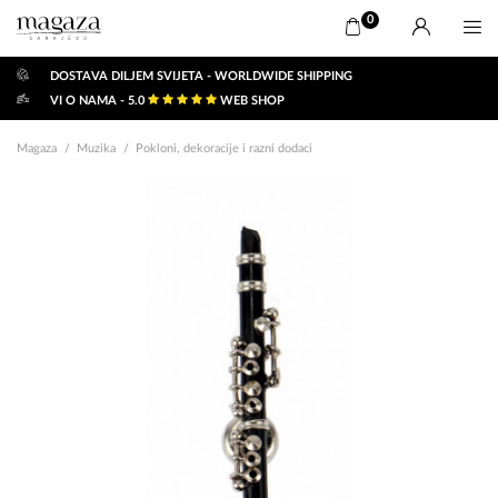
0
DOSTAVA DILJEM SVIJETA - WORLDWIDE SHIPPING
VI O NAMA - 5.0
WEB SHOP
Magaza
Muzika
Pokloni, dekoracije i razni dodaci