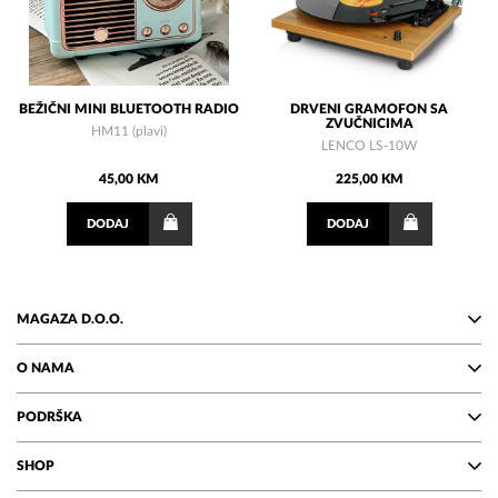
BEŽIČNI MINI BLUETOOTH RADIO
DRVENI GRAMOFON SA
ZVUČNICIMA
HM11 (plavi)
LENCO LS-10W
45,00 KM
225,00 KM
DODAJ
DODAJ
MAGAZA D.O.O.
O NAMA
PODRŠKA
SHOP