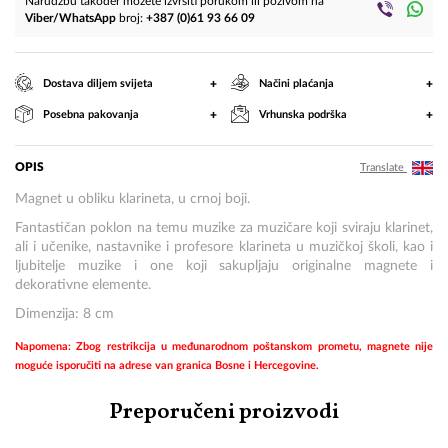
Narudžbu također možete izvršiti porukom ili pozivom na
Viber/WhatsApp
broj:
+387 (0)61 93 66 09
+
+
Dostava diljem svijeta
Načini plaćanja
+
+
Posebna pakovanja
Vrhunska podrška
OPIS
Translate
Magnet u obliku klarineta, u crnoj boji.
Fantastičan poklon na temu muzike za muzičare koji sviraju klarinet,
ali i učenike, nastavnike i profesore klarineta u muzičkoj školi, kao i
ljubitelje muzike i one koji sakupljaju originalne magnete i
dekorativne elemente.
Dimenzija: 8 cm
Napomena: Zbog restrikcija u međunarodnom poštanskom prometu, magnete nije
moguće isporučiti na adrese van granica Bosne i Hercegovine.
Preporučeni proizvodi