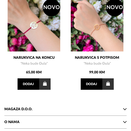
NOVO
NOVO
NARUKVICA NA KONCU
NARUKVICA S POTPISOM
"Neka bude Đula"
"Neka bude Đula"
65,00 KM
99,00 KM
DODAJ
DODAJ
MAGAZA D.O.O.
O NAMA