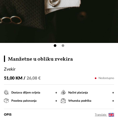
Zvekir
Manžetne u obliku zvekira
Zvekir
51,00 KM /
26,08 €
Nedostupno
+
+
Dostava diljem svijeta
Načini plaćanja
+
+
Posebna pakovanja
Vrhunska podrška
OPIS
Translate