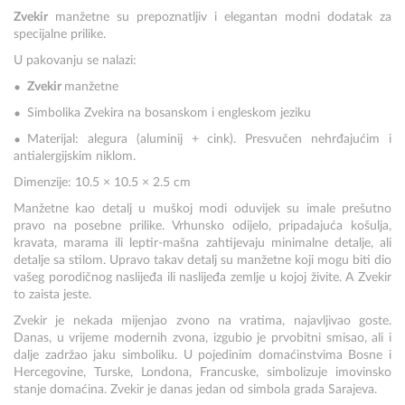
Zvekir
manžetne su prepoznatljiv i elegantan modni dodatak za
specijalne prilike.
U pakovanju se nalazi:
Zvekir
manžetne
Simbolika Zvekira na bosanskom i engleskom jeziku
Materijal: alegura (aluminij + cink). Presvučen nehrđajućim i
antialergijskim niklom.
Dimenzije:
10.5 × 10.5 × 2.5 cm
Manžetne kao detalj u muškoj modi oduvijek su imale prešutno
pravo na posebne prilike. Vrhunsko odijelo, pripadajuća košulja,
kravata, marama ili leptir-mašna zahtijevaju minimalne detalje, ali
detalje sa stilom. Upravo takav detalj su manžetne koji mogu biti dio
vašeg porodičnog naslijeđa ili naslijeđa zemlje u kojoj živite. A Zvekir
to zaista jeste.
Zvekir je nekada mijenjao zvono na vratima, najavljivao goste.
Danas, u vrijeme modernih zvona, izgubio je prvobitni smisao, ali i
dalje zadržao jaku simboliku. U pojedinim domaćinstvima Bosne i
Hercegovine, Turske, Londona, Francuske, simbolizuje imovinsko
stanje domaćina. Zvekir je danas jedan od simbola grada Sarajeva.