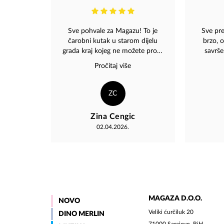
Sve pohvale za Magazu! To je
Sve pre
čarobni kutak u starom dijelu
brzo, 
grada kraj kojeg ne možete proći,
savrš
a da vas ne privuče zvuk pjesama
pro
Pročitaj više
Dine Merlina koje počnete
pjevušiti. Izlog je uvijek uređen sa
posebnim ukusom, a ambijent
ZC
Magaze besprijekoran. Sa
uživanjem biram poklone iz
Zina Cengic
širokog asortimana, uz podršku
02.04.2026.
izuzetno ljubaznog i susretljivog
osoblja! Rado ga preporučujem
prijateljima koji su u posjeti
Sarajevu!
MAGAZA D.O.O.
NOVO
Veliki ćurčiluk 20
DINO MERLIN