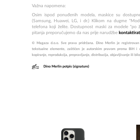
Važna napomena:
Osim ispod ponuđenih modela, maskice su dostupne 
(Samsung, Huawei, LG, i dr.) Klikom na dugme "Mode
telefona koji želite. Dostupnost maski za modele "po ž
pitanja preporučujemo da nas prije narudžbe
kontaktirat
© Magaza d.o.o. Sve prava pridržana. Dino Merlin je registrovan za
tekstualne elemente, zaštićen je autorskim pravom prema BiH i 
kopiranje, reprodukcija, prepravljanje, distribucija, objavljivanje ili bil
Dino Merlin potpis (signature)