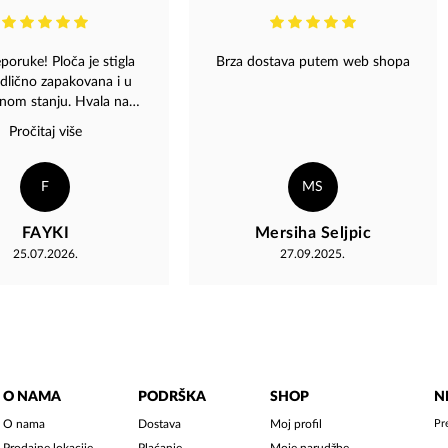
poruke! Ploča je stigla
Brza dostava putem web shopa
odlično zapakovana i u
enom stanju. Hvala na
fesionalnoj usluzi.
Pročitaj više
F
MS
FAYKI
Mersiha Seljpic
25.07.2026.
27.09.2025.
O NAMA
PODRŠKA
SHOP
N
O nama
Dostava
Moj profil
Pr