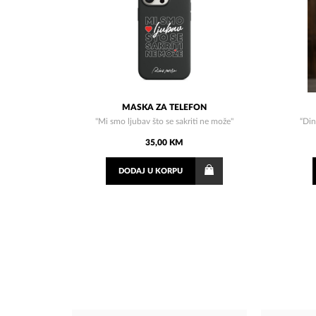
MASKA ZA TELEFON
"Mi smo ljubav što se sakriti ne može"
“Din
35,00 KM
DODAJ
U KORPU