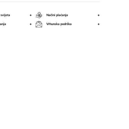
+
+
 svijeta
Načini plaćanja
+
+
anja
Vrhunska podrška