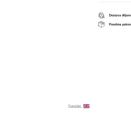
Dostava diljem
Posebna pakov
Translate