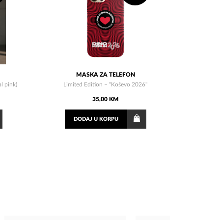
MASKA ZA TELEFON
l pink)
Limited Edition – "Koševo 2026"
35,00 KM
DODAJ
U KORPU