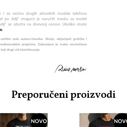
i za većinu drugih aktuelnih modela telefona
l po želji" moguće je naručiti masku za model
elji" se ažurira na dnevnoj osnovi. Ukoliko imate
e.
štitni znak autora/vlasnika. Dizajn, uključujući grafičke i
međunarodnim propisima. Zabranjeno je svako neovlašteno
o koji drugi vid iskorištavanja.
Preporučeni proizvodi
NOVO
NOV