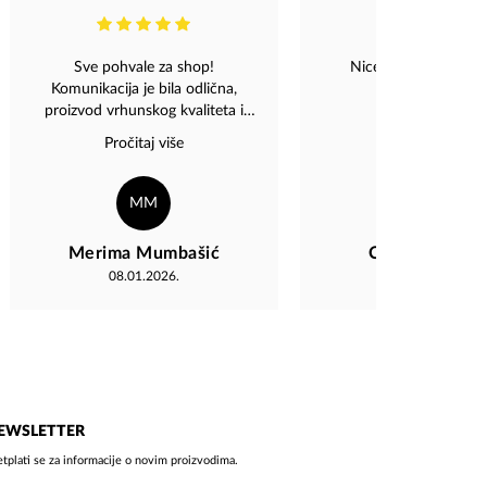
Sve pohvale za shop!
Nice talk with the o
Komunikacija je bila odlična,
proizvod vrhunskog kvaliteta i
isporuka bez ikakvih problema.
Pročitaj više
Topla preporuka svima.
MM
CM
Merima Mumbašić
Catherine Me
08.01.2026.
16.03.2026.
EWSLETTER
etplati se za informacije o novim proizvodima.