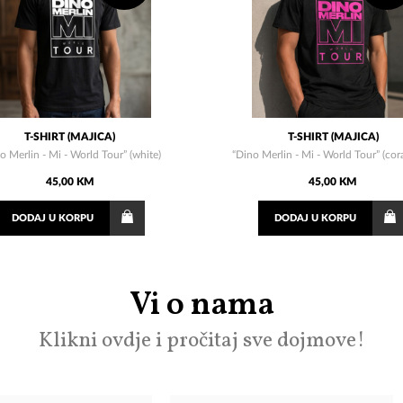
T-SHIRT (MAJICA)
T-SHIRT (MAJICA)
o Merlin - Mi - World Tour” (white)
“Dino Merlin - Mi - World Tour” (cora
45,00 KM
45,00 KM
DODAJ
U KORPU
DODAJ
U KORPU
Vi o nama
Klikni ovdje i pročitaj sve dojmove!