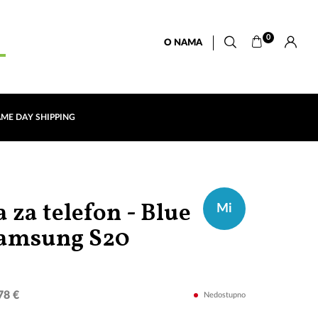
0
O NAMA
AME DAY SHIPPING
 za telefon - Blue
Mi
"Mi"
Samsung S20
78 €
Nedostupno