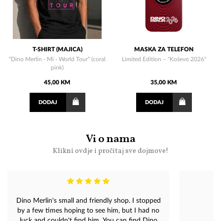
T-SHIRT (MAJICA)
MASKA ZA TELEFON
“Dino Merlin - Mi - World Tour” (coral
Limited Edition – "Koševo 2026"
pink)
45,00 KM
35,00 KM
DODAJ
DODAJ
Vi o nama
Klikni ovdje i pročitaj sve dojmove!
Dino Merlin's small and friendly shop. I stopped
by a few times hoping to see him, but I had no
luck and couldn't find him. You can find Dino