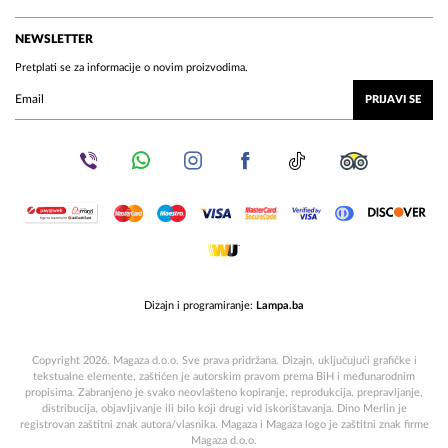
NEWSLETTER
Pretplati se za informacije o novim proizvodima.
PRIJAVI SE
Dizajn i programiranje:
Lampa.ba
Copyright 2026. Magaza d.o.o. Sve prava pridržana. Dizajn, uključujući grafičke i
tekstualne elemente, zaštićen je autorskim pravom prema BiH i međunarodnim
propisima. Zabranjeno je svako neovlašteno kopiranje, reprodukcija, prepravljanje,
distribucija, objavljivanje ili bilo koji drugi vid iskorištavanja. Dino Merlin je
registrovan zaštitni znak autora/vlasnika. Magaza i Magaza logo je zaštitni znak firme
Magaza d.o.o.