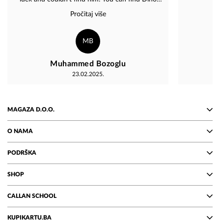
Merlin albums and many kinds of souvenirs in the
Pročitaj više
store. I also bought a planner and a pen. I will
come to Bosnia again and stop by Magaza again.
Kind regards. Dino Merlin'in küçük ve sempatik
MB
Magaza'sı. Kendisini de görebilmek umuduyla bir
kaç kez uğradım ancak şanssızdım, denk
Muhammed Bozoglu
gelemedim. Mağazada Dino Merlin albümleri ve
23.02.2025.
hediyelik pek çok eşya çeşidi bulabilirsiniz. Bende
bir adet ajanda ve kalem aldım. Tekrar Bosna'ya
geleceğim ve tekrar Magaza'ya uğrayacağım.
Sevgilerle.
MAGAZA D.O.O.
O NAMA
PODRŠKA
SHOP
CALLAN SCHOOL
KUPIKARTU.BA