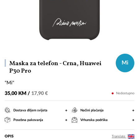
Maska za telefon - Crna, Huawei
Mi
"Mi"
P30 Pro
"Mi"
35,00 KM /
17,90 €
Nedostupno
+
+
Dostava diljem svijeta
Načini plaćanja
+
+
Posebna pakovanja
Vrhunska podrška
OPIS
Translate