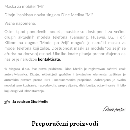
Maska za mobitel "Mi"
Dizajn inspirisan
novim singlom Dine Merlina "Mi".
Važna napomena:
Osim ispod ponuđenih modela, maskice su dostupne i za većinu
drugih aktuelnih modela telefona (Samsung, Huawei, LG, i dr.)
Klikom na dugme "Model po želji" moguće je naručiti masku za
model telefona koji želite. Dostupnost maski za modele "po želji" se
ažurira na dnevnoj osnovi. Ukoliko imate pitanja preporučujemo da
nas prije narudžbe
kontaktirate.
© Magaza d.o.o. Sve prava pridržana. Dino Merlin je registrovan zaštitni znak
autora/vlasnika. Dizajn, uključujući grafičke i tekstualne elemente, zaštićen je
autorskim pravom prema BiH i međunarodnim propisima. Zabranjeno je svako
neovlašteno kopiranje, reprodukcija, prepravljanje, distribucija, objavljivanje ili bilo
koji drugi vid iskorištavanja.
Sa potpisom Dino Merlin
Preporučeni proizvodi