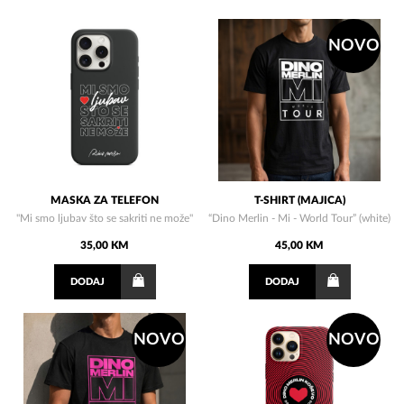
NOVO
MASKA ZA TELEFON
T-SHIRT (MAJICA)
"Mi smo ljubav što se sakriti ne može"
“Dino Merlin - Mi - World Tour” (white)
35,00 KM
45,00 KM
DODAJ
DODAJ
NOVO
NOVO