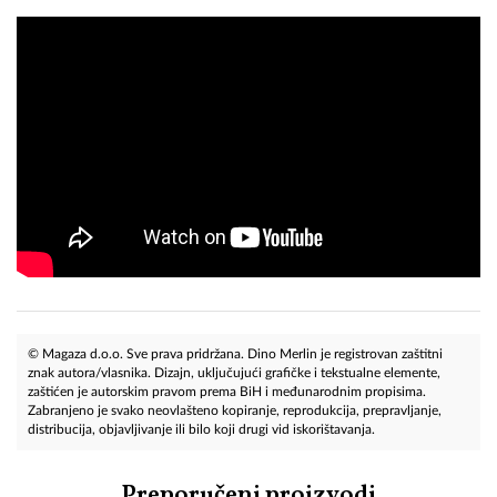
© Magaza d.o.o. Sve prava pridržana. Dino Merlin je registrovan zaštitni
znak autora/vlasnika. Dizajn, uključujući grafičke i tekstualne elemente,
zaštićen je autorskim pravom prema BiH i međunarodnim propisima.
Zabranjeno je svako neovlašteno kopiranje, reprodukcija, prepravljanje,
distribucija, objavljivanje ili bilo koji drugi vid iskorištavanja.
Preporučeni proizvodi