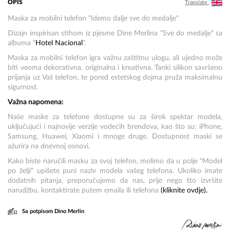
OPIS
Translate
Maska za mobilni telefon "Idemo dalje sve do medalje"
Dizajn inspirisan stihom iz pjesme Dine Merlina "Sve do medalje" sa
albuma "
Hotel Nacional
".
Maska za mobilni telefon igra važnu zaštitnu ulogu, ali ujedno može
biti veoma dekorativna, originalna i kreativna. Tanki silikon savršeno
prijanja uz Vaš telefon, te pored estetskog dojma pruža maksimalnu
sigurnost.
Važna napomena:
Naše maske za telefone dostupne su za širok spektar modela,
uključujući i najnovije verzije vodećih brendova, kao što su: iPhone,
Samsung, Huawei, Xiaomi i mnoge druge. Dostupnost maski se
ažurira na dnevnoj osnovi.
Kako biste naručili masku za svoj telefon, molimo da u polje "Model
po želji" upišete puni naziv modela vašeg telefona. Ukoliko imate
dodatnih pitanja, preporučujemo da nas, prije nego što izvršite
narudžbu, kontaktirate putem emaila ili telefona
(kliknite
ovdje
).
Sa potpisom Dino Merlin