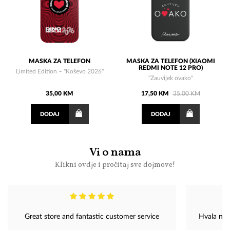
MASKA ZA TELEFON
MASKA ZA TELEFON (XIAOMI
REDMI NOTE 12 PRO)
Limited Edition – "Koševo 2026"
"Zauvijek ovako"
35,00 KM
17,50 KM
35,00 KM
DODAJ
DODAJ
Vi o nama
Klikni ovdje i pročitaj sve dojmove!
Great store and fantastic customer service
Hvala na 