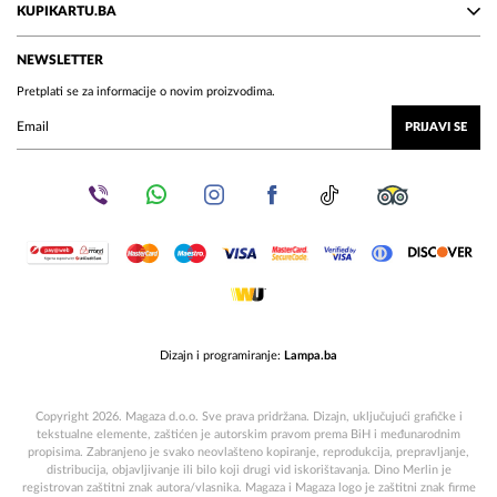
KUPIKARTU.BA
NEWSLETTER
Pretplati se za informacije o novim proizvodima.
PRIJAVI SE
Dizajn i programiranje:
Lampa.ba
Copyright 2026. Magaza d.o.o. Sve prava pridržana. Dizajn, uključujući grafičke i
tekstualne elemente, zaštićen je autorskim pravom prema BiH i međunarodnim
propisima. Zabranjeno je svako neovlašteno kopiranje, reprodukcija, prepravljanje,
distribucija, objavljivanje ili bilo koji drugi vid iskorištavanja. Dino Merlin je
registrovan zaštitni znak autora/vlasnika. Magaza i Magaza logo je zaštitni znak firme