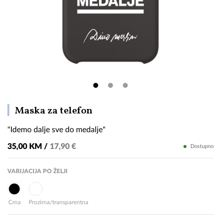
"Idemo
Maska za telefon
dalje
"Idemo dalje sve do medalje"
sve
do
35,00 KM /
17,90 €
Dostupno
medalje"
VARIJACIJA PO ŽELJI
Crna
Prozirna/transparentna