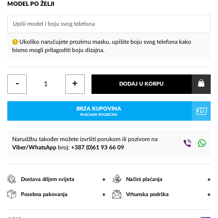
MODEL PO ŽELJI
Ukoliko naručujete prozirnu masku, upišite boju svog telefona kako
bismo mogli prilagoditi boju dizajna.
-
+
DODAJ U KORPU
BRZA KUPOVINA
PLAĆANJE POUZEĆEM
Narudžbu također možete izvršiti porukom ili pozivom na
Viber/WhatsApp
broj:
+387 (0)61 93 66 09
+
+
Dostava diljem svijeta
Načini plaćanja
+
+
Posebna pakovanja
Vrhunska podrška