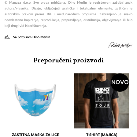
© Magaza d.o.o. Sve prava pridržana. Dino Merlin je registrovan zaštitni znak
autora/vlasnika.
Dizajn, uključujući grafičke i tekstualne elemente, zaštićen je
autorskim pravom prema BiH i međunarodnim propisima.
Zabranjeno je svako
neovlašteno kopiranje, reprodukcija, prepravljanje, distribucija, objavljivanje ili bilo
koji drugi vid iskorištavanja.
Sa potpisom Dino Merlin
Preporučeni proizvodi
NOVO
ZAŠTITNA MASKA ZA LICE
T-SHIRT (MAJICA)