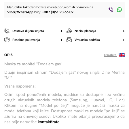
Narudžbu također možete izvršiti porukom ili pozivom na
Viber/WhatsApp
broj:
+387 (0)61 93 66 09
+
+
Dostava diljem svijeta
Načini plaćanja
+
+
Posebna pakovanja
Vrhunska podrška
OPIS
Translate
Maska za mobitel "Dodajem gas"
Dizajn inspirisan stihom "Dodajem gas" novog singla Dine Merlina
"Mi".
Važna napomena:
Osim ispod ponuđenih modela, maskice su dostupne i za većinu
drugih aktuelnih modela telefona (Samsung, Huawei, LG, i dr.)
Klikom na dugme "Model po želji" moguće je naručiti masku za
model telefona koji želite. Dostupnost maski za modele "po želji" se
ažurira na dnevnoj osnovi. Ukoliko imate pitanja preporučujemo da
nas prije narudžbe
kontaktirate.