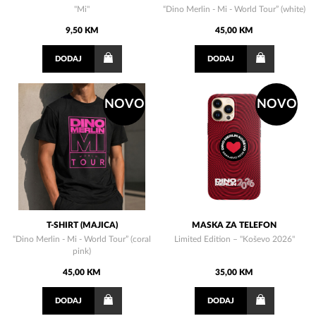
"Mi"
“Dino Merlin - Mi - World Tour” (white)
9,50 KM
45,00 KM
DODAJ
DODAJ
NOVO
NOVO
T-SHIRT (MAJICA)
MASKA ZA TELEFON
“Dino Merlin - Mi - World Tour” (coral
Limited Edition – "Koševo 2026"
pink)
45,00 KM
35,00 KM
DODAJ
DODAJ