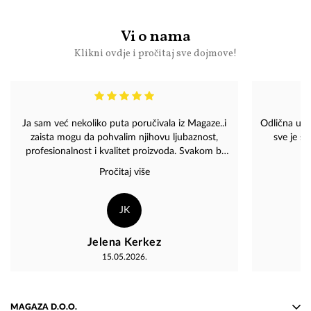
Vi o nama
Klikni ovdje i pročitaj sve dojmove!
Ja sam već nekoliko puta poručivala iz Magaze..i
Odlična uslu
zaista mogu da pohvalim njihovu ljubaznost,
sve je s
profesionalnost i kvalitet proizvoda. Svakom bi
preporučila da poruči iz Magaze nešto po svom
Pročitaj više
izboru, vjerujete, brzo će vam stići i bićete
zadovoljni. Zaista visok nivo.
JK
Jelena Kerkez
15.05.2026.
MAGAZA D.O.O.