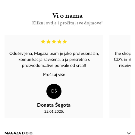
Vi o nama
Klikni ovdje i pročitaj sve dojmove!
Oduševljena, Magaza team je jako profesionalan,
the shop al
komunikacija savršena, a ja presretna s
CD's in Buc
proizvodom...Sve pohvale od srca!!
received in 
experienc
Pročitaj više
the s
DŠ
Donata Šegota
22.01.2025.
MAGAZA D.O.O.