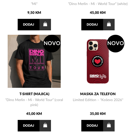
"Mi"
“Dino Merlin - Mi - World Tour” (white)
9,50 KM
45,00 KM
DODAJ
DODAJ
NOVO
NOVO
T-SHIRT (MAJICA)
MASKA ZA TELEFON
“Dino Merlin - Mi - World Tour” (coral
Limited Edition – "Koševo 2026"
pink)
45,00 KM
35,00 KM
DODAJ
DODAJ