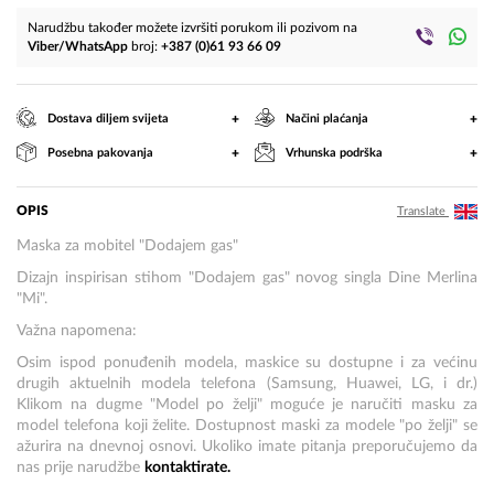
Narudžbu također možete izvršiti porukom ili pozivom na
Viber/WhatsApp
broj:
+387 (0)61 93 66 09
+
+
Dostava diljem svijeta
Načini plaćanja
+
+
Posebna pakovanja
Vrhunska podrška
OPIS
Translate
Maska za mobitel "Dodajem gas"
Dizajn inspirisan stihom "Dodajem gas" novog singla Dine Merlina
"Mi".
Važna napomena:
Osim ispod ponuđenih modela, maskice su dostupne i za većinu
drugih aktuelnih modela telefona (Samsung, Huawei, LG, i dr.)
Klikom na dugme "Model po želji" moguće je naručiti masku za
model telefona koji želite. Dostupnost maski za modele "po želji" se
ažurira na dnevnoj osnovi. Ukoliko imate pitanja preporučujemo da
nas prije narudžbe
kontaktirate.