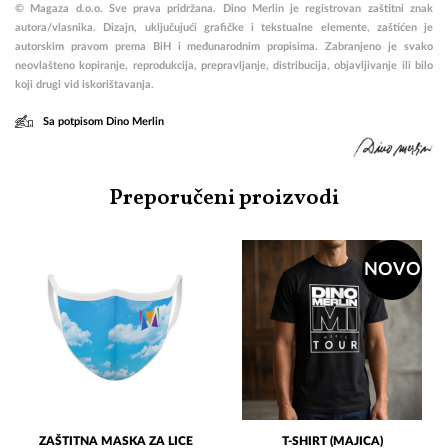
© Magaza d.o.o. Sve prava pridržana. Dino Merlin je registrovan zaštitni znak
autora/vlasnika.
Dizajn, uključujući grafičke i tekstualne elemente, zaštićen je
autorskim pravom prema BiH i međunarodnim propisima.
Zabranjeno je svako
neovlašteno kopiranje, reprodukcija, prepravljanje, distribucija, objavljivanje ili bilo
koji drugi vid iskorištavanja.
Sa potpisom Dino Merlin
Preporučeni proizvodi
NOVO
ZAŠTITNA MASKA ZA LICE
T-SHIRT (MAJICA)