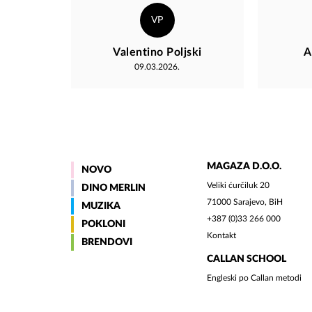
došlo brzo i po dogovoru. Sat je
prekrasan, dodatna gravura daje
VP
poseban štih. Velika preporuka za
stranicu i njihove djelatnike!!
Valentino Poljski
A
Pozdrav iz Hrvatske :)
09.03.2026.
MAGAZA D.O.O.
NOVO
Veliki ćurčiluk 20
DINO MERLIN
71000 Sarajevo, BiH
MUZIKA
+387 (0)33 266 000
POKLONI
Kontakt
BRENDOVI
CALLAN SCHOOL
Engleski po Callan metodi