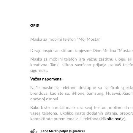
OPIS
Maska za mobilni telefon "Moj Mostar"
Dizajn inspirisan stihom iz pjesme Dine Merlina "Mostar
Maska za mobilni telefon igra važnu zaštitnu ulogu, ali
kreativna. Tanki silikon savršeno prijanja uz Vaš tel
sigurnost.
Važna napomena:
Naše maske za telefone dostupne su za širok spektar 
brendova, kao što su: iPhone, Samsung, Huawei, Xiaom
dnevnoj osnovi.
Kako biste naručili masku za svoj telefon, molimo da u
vašeg telefona. Ukoliko imate dodatnih pitanja, prepor
kontaktirate putem emaila ili telefona
(kliknite
ovdje
).
Dino Merlin potpis (signature)