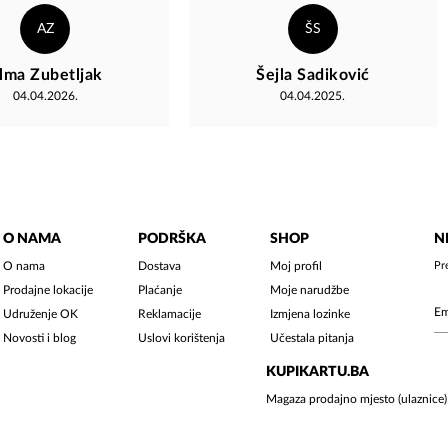
AZ
ŠS
lma Zubetljak
Šejla Sadiković
04.04.2026.
04.04.2025.
O NAMA
PODRŠKA
SHOP
N
O nama
Dostava
Moj profil
Pr
Prodajne lokacije
Plaćanje
Moje narudžbe
Udruženje OK
Reklamacije
Izmjena lozinke
Novosti i blog
Uslovi korištenja
Učestala pitanja
KUPIKARTU.BA
Magaza prodajno mjesto (ulaznice)