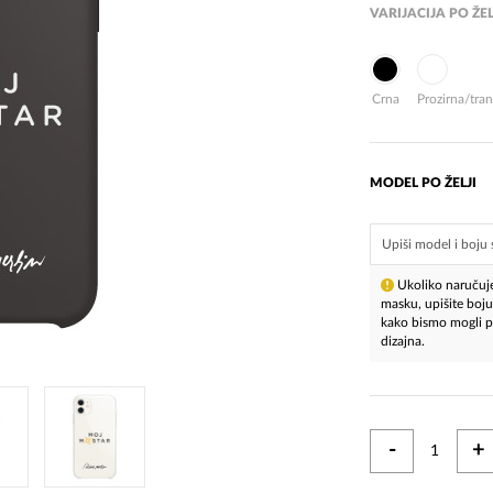
VARIJACIJA PO ŽEL
Crna
Prozirna/tra
MODEL PO ŽELJI
Ukoliko naručuje
masku, upišite boju
kako bismo mogli pr
dizajna.
-
+