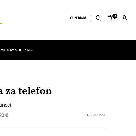
0
O NAMA
AME DAY SHIPPING
"Moj
 za telefon
Mostar"
unce)
(sunce)
90 €
Dostupno