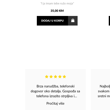
"I ja imam tebe ružo moja"
35,00 KM
DODAJ
U KORPU
Brza narudžba, telefonski
Najbolj
dogovor oko detalja. Gospođa sa
svakom 
telefona izrazito strpljiva i
sretni m
ljubazna. S obzirom da je
jednu t
Pročitaj više
isporuka iz druge države, sve je