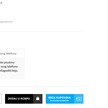
JI
nsparentna
te prozirnu
 svog telefona
ilagoditi boju
BRZA KUPOVINA
DODAJ U KORPU
PLAĆANJE POUZEĆEM