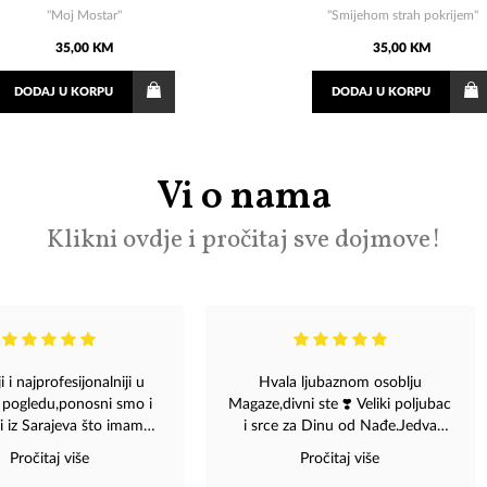
"Moj Mostar"
"Smijehom strah pokrijem"
35,00 KM
35,00 KM
DODAJ
U KORPU
DODAJ
U KORPU
Vi o nama
Klikni ovdje i pročitaj sve dojmove!
i i najprofesijonalniji u
Hvala ljubaznom osoblju
pogledu,ponosni smo i
Magaze,divni ste ❣️ Veliki poljubac
i iz Sarajeva što imamo
i srce za Dinu od Nađe.Jedva
akvu Magazu a i našeg
čekamo koncert ❤️
Pročitaj više
Pročitaj više
Dinu Merlina.