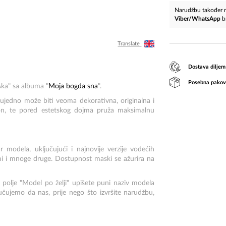
Narudžbu također m
Viber/WhatsApp
b
Translate
Dostava diljem
Posebna pakov
ska" sa albuma "
Moja bogda sna
".
 ujedno može biti veoma dekorativna, originalna i
efon, te pored estetskog dojma pruža maksimalnu
modela, uključujući i najnovije verzije vodećih
i i mnoge druge. Dostupnost maski se ažurira na
 polje "Model po želji" upišete puni naziv modela
učujemo da nas, prije nego što izvršite narudžbu,