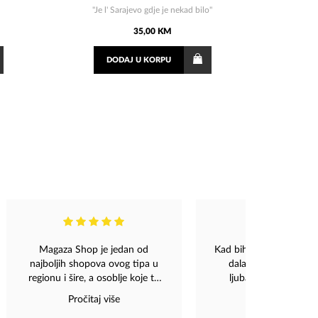
"Je l' Sarajevo gdje je nekad bilo"
35,00 KM
DODAJ
U KORPU
​Magaza Shop je jedan od
Kad bih mogla dat 10 zv
najboljih shopova ovog tipa u
dala bih. Toliko su ul
regionu i šire, a osoblje koje tu
ljubazni, uvijek dostu
radi je definitivno best of the
raspolozeni. Paket je s
Pročitaj više
Pročitaj više
best. Najljubaznija i
najkracem mogucem v