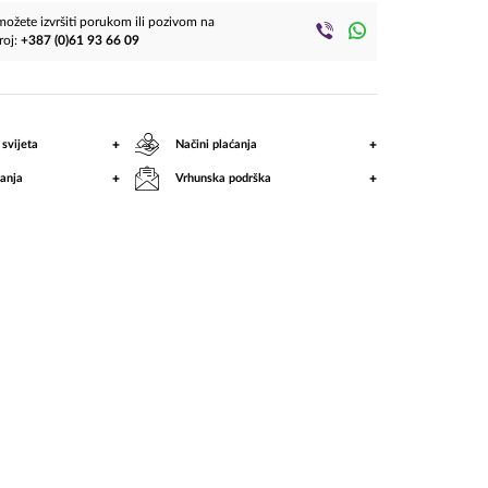
ožete izvršiti porukom ili pozivom na
roj:
+387 (0)61 93 66 09
+
+
 svijeta
Načini plaćanja
+
+
anja
Vrhunska podrška