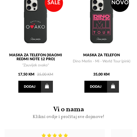
SALE
NOVO
MASKA ZA TELEFON (XIAOMI
MASKA ZA TELEFON
REDMI NOTE 12 PRO)
Dino Merlin - Mi - World Tour (pink)
"Zauvijek ovako"
17,50 KM
35,00 KM
35,00 KM
DODAJ
DODAJ
Vi o nama
Klikni ovdje i pročitaj sve dojmove!