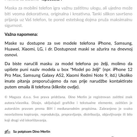
Maska za mobilni telefon igra važnu zaštitnu ulogu, ali ujedno može
biti veoma dekorativna, originalna i kreativna. Tanki silikon savršeno
prijanja uz Vaš telefon, te pored estetskog dojma pruža maksimalnu
sigurnost.
Važna napomena:
Maske su dostupne za sve modele telefona iPhone, Samsung,
Huawei, Xiaomi, LG, i dr. Dostupnost maski se ažurira na dnevnoj
osnovi.
Da biste naručili masku za model telefona po želji, molimo da
upišete puni naziv modela u box "Model po želji" (npr. iPhone 12
Pro Max, Samsung Galaxy A52, Xiaomi Redmi Note 9, itd.) Ukoliko
imate pitanja preporučujemo da nas prije narudžbe kontaktirate
putem emaila ili telefona (kliknite
ovdje
).
© Magaza d.o.o. Sve prava pridržana. Dino Merlin je registrovan zaštitni znak
autora/vlasnika. Dizajn, uključujući grafičke i tekstualne elemente, zaštićen je
autorskim pravom prema BiH i međunarodnim propisima. Zabranjeno je svako
neovlašteno kopiranje, reprodukcija, prepravljanje, distribucija, objavljivanje ili bilo
koji drugi vid iskorištavanja.
Sa potpisom Dino Merlin