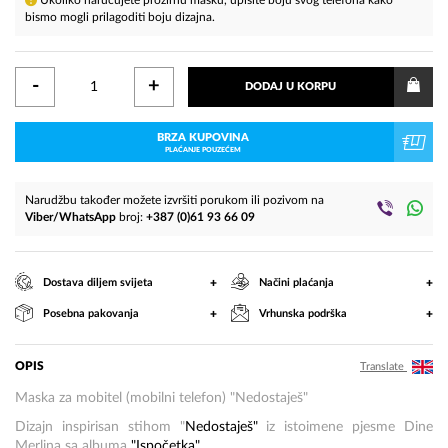
Ukoliko naručujete prozirnu masku, upišite boju svog telefona kako
bismo mogli prilagoditi boju dizajna.
-
+
DODAJ U KORPU
BRZA KUPOVINA
PLAĆANJE POUZEĆEM
Narudžbu također možete izvršiti porukom ili pozivom na
Viber/WhatsApp
broj:
+387 (0)61 93 66 09
+
+
Dostava diljem svijeta
Načini plaćanja
+
+
Posebna pakovanja
Vrhunska podrška
OPIS
Translate
Maska za mobitel (mobilni telefon) "Nedostaješ"
Dizajn inspirisan stihom
"
Nedostaješ"
iz istoimene pjesme Dine
Merlina sa albuma
"Ispočetka".