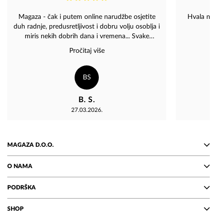
Magaza - čak i putem online narudžbe osjetite
Hvala na 
duh radnje, predusretljivost i dobru volju osoblja i
miris nekih dobrih dana i vremena... Svake
pohvale za divno osmišljene poklone koji će
Pročitaj više
sigurno svakoga ostaviti bez teksta i sa
osmijehom na licu... Brankica
BS
B. S.
27.03.2026.
MAGAZA D.O.O.
O NAMA
PODRŠKA
SHOP