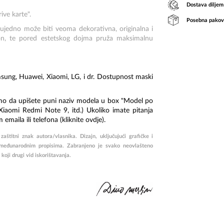
Dostava diljem
ive karte".
Posebna pakov
 ujedno može biti veoma dekorativna, originalna i
efon, te pored estetskog dojma pruža maksimalnu
ung, Huawei, Xiaomi, LG, i dr. Dostupnost maski
limo da upišete puni naziv modela u box "Model po
iaomi Redmi Note 9, itd.) Ukoliko imate pitanja
maila ili telefona (kliknite
ovdje
).
štitni znak autora/vlasnika. Dizajn, uključujući grafičke i
međunarodnim propisima. Zabranjeno je svako neovlašteno
o koji drugi vid iskorištavanja.