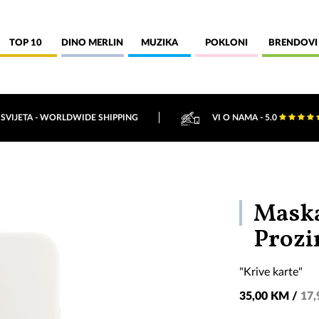
TOP 10
DINO MERLIN
MUZIKA
POKLONI
BRENDOVI
 SVIJETA - WORLDWIDE SHIPPING
VI O NAMA - 5.0
Maska
Prozi
"Krive karte"
35,00 KM /
17,