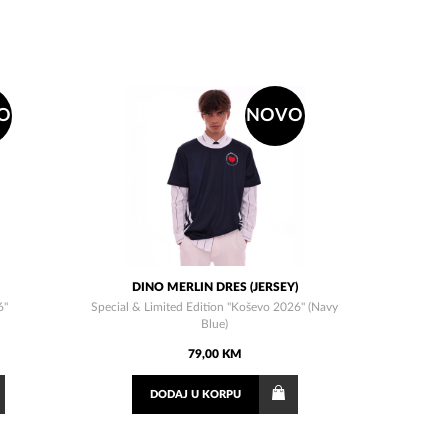
O
NOVO
DINO MERLIN DRES (JERSEY)
6"
Special & Limited Edition "Koševo 2026" (Navy
Blue)
79,00 KM
DODAJ
U KORPU