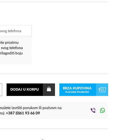
te prozirnu
 svog telefona
ilagoditi boju
BRZA KUPOVINA
DODAJ U KORPU
PLAĆANJE POUZEĆEM
ožete izvršiti porukom ili pozivom na
roj:
+387 (0)61 93 66 09