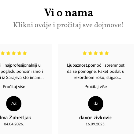
Vi o nama
Klikni ovdje i pročitaj sve dojmove!
i i najprofesijonalniji u
Ljubaznost,pomoć i spremnost
pogledu,ponosni smo i
da se pomogne. Paket poslat u
i iz Sarajeva što imamo
rekordnom roku, stigao
akvu Magazu a i našeg
profesionalno upakovan ! Svaka
Pročitaj više
Pročitaj više
Dinu Merlina.
preporuka za Magazu!
AZ
dz
lma Zubetljak
davor zivkovic
04.04.2026.
16.09.2025.