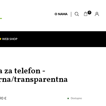
0
O NAMA
WEB SHOP
 za telefon -
"Krive
rna/transparentna
karte"
90 €
Dostupno