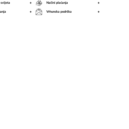
+
+
 svijeta
Načini plaćanja
+
+
anja
Vrhunska podrška