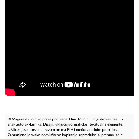
© Magaza d.o.o. Sve prava pridržana. Dino Merlin je registrovan zaštitni
znak autora/vlasnika. Dizajn, uključujući grafičke i tekstualne elemente,
zaštićen je autorskim pravom prema BiH i međunarodnim propisima.
Zabranjeno je svako neovlašteno kopiranje, reprodukcija, prepravljanje,