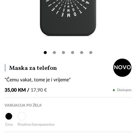
"Čemu
Maska za telefon
NOVO
vakat,
"Čemu vakat, tome je i vrijeme"
tome
je
35,00 KM /
17,90 €
Dostupno
i
vrijeme"
VARIJACIJA PO ŽELJI
Crna
Prozirna/transparentna