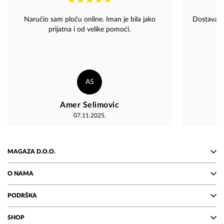
Naručio sam ploču online. Iman je bila jako
Dostava iz
prijatna i od velike pomoći.
AS
Amer Selimovic
07.11.2025.
MAGAZA D.O.O.
O NAMA
PODRŠKA
SHOP