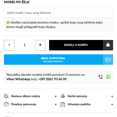
MODEL PO ŽELJI
Ukoliko naručujete prozirnu masku, upišite boju svog telefona kako
bismo mogli prilagoditi boju dizajna.
-
+
DODAJ U KORPU
BRZA KUPOVINA
PLAĆANJE POUZEĆEM
Narudžbu također možete izvršiti porukom ili pozivom na
Viber/WhatsApp
broj:
+387 (0)61 93 66 09
+
+
Dostava diljem svijeta
Načini plaćanja
+
+
Posebna pakovanja
Vrhunska podrška