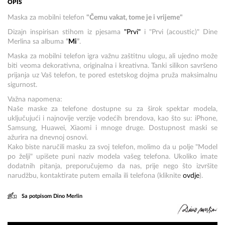
OPIS
Maska za mobilni telefon
"Čemu vakat, tome je i vrijeme"
Dizajn inspirisan stihom iz pjesama
"Prvi"
i "Prvi (acoustic)" Dine
Merlina sa albuma
“
Mi
”
.
Maska za mobilni telefon igra važnu zaštitnu ulogu, ali ujedno može
biti veoma dekorativna, originalna i kreativna. Tanki silikon savršeno
prijanja uz Vaš telefon, te pored estetskog dojma pruža maksimalnu
sigurnost.
Važna napomena:
Naše maske za telefone dostupne su za širok spektar modela,
uključujući i najnovije verzije vodećih brendova, kao što su: iPhone,
Samsung, Huawei, Xiaomi i mnoge druge. Dostupnost maski se
ažurira na dnevnoj osnovi.
Kako biste naručili masku za svoj telefon, molimo da u polje "Model
po želji" upišete puni naziv modela vašeg telefona. Ukoliko imate
dodatnih pitanja, preporučujemo da nas, prije nego što izvršite
narudžbu, kontaktirate putem emaila ili telefona (
kliknite
ovdje
).
Sa potpisom Dino Merlin