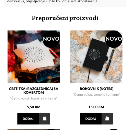
distribucija, objavljivanje ili bilo koji drugi vid iskorištavanja.
Preporučeni proizvodi
NOVO
NOVO
ČESTITKA (RAZGLEDNICA) SA
ROKOVNIK (NOTES)
KOVERTOM
"Čemu vakat, tome je i vrijeme"
"Čemu vakat, tome je i vrijeme"
5,50 KM
15,00 KM
DODAJ
DODAJ