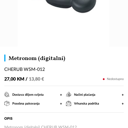
CHERUB
Metronom (digitalni)
WSM-
CHERUB WSM-012
012
27,00 KM /
13,80 €
Nedostupno
+
+
Dostava diljem svijeta
Načini plaćanja
+
+
Posebna pakovanja
Vrhunska podrška
OPIS
Metronom (digitalni) CHERUB WSM-012