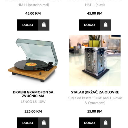
HM11 (pastelno rozi)
HM11 (plavi)
45,00 KM
45,00 KM
DODAJ
DODAJ
DRVENI GRAMOFON SA
STALAK (DRŽAČ) ZA OLOVKE
ZVUČNICIMA
Kutija od kaseta "Fluid" (Adi Lukovac
LENCO LS-10W
& Ornamenti)
225,00 KM
15,00 KM
DODAJ
DODAJ