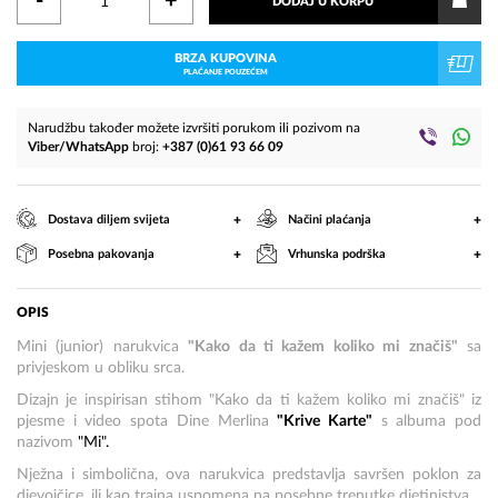
-
+
DODAJ U KORPU
BRZA KUPOVINA
PLAĆANJE POUZEĆEM
Narudžbu također možete izvršiti porukom ili pozivom na
Viber/WhatsApp
broj:
+387 (0)61 93 66 09
+
+
Dostava diljem svijeta
Načini plaćanja
+
+
Posebna pakovanja
Vrhunska podrška
OPIS
Mini (junior) narukvica
"Kako da ti kažem koliko mi značiš"
sa
privjeskom u obliku srca.
Dizajn je inspirisan stihom "Kako da ti kažem koliko mi značiš" iz
pjesme i video spota Dine Merlina
"Krive Karte"
s albuma pod
nazivom
"Mi".
Nježna i simbolična, ova narukvica predstavlja savršen poklon za
djevojčice, ili kao trajna uspomena na posebne trenutke djetinjstva.