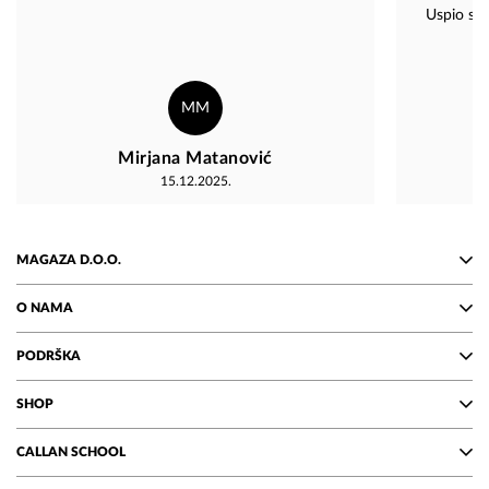
Uspio sam
radnica je b
MM
Mirjana Matanović
15.12.2025.
MAGAZA D.O.O.
O NAMA
PODRŠKA
SHOP
CALLAN SCHOOL