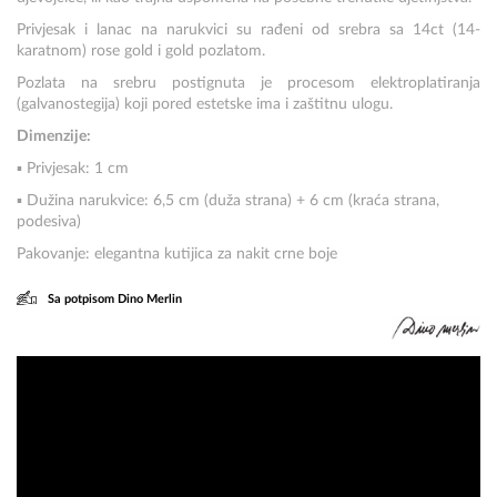
Privjesak i lanac na narukvici su rađeni od srebra sa 14ct (14-
karatnom) rose gold i gold pozlatom.
Pozlata na srebru postignuta je procesom elektroplatiranja
(galvanostegija) koji pored estetske ima i zaštitnu ulogu.
Dimenzije:
▪ Privjesak: 1 cm
▪ Dužina narukvice: 6,5 cm (duža strana) + 6 cm (kraća strana,
podesiva)
Pakovanje: elegantna kutijica za nakit crne boje
Sa potpisom Dino Merlin