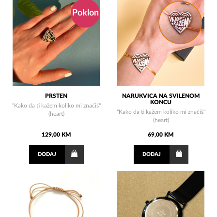
Poklon
PRSTEN
NARUKVICA NA SVILENOM
KONCU
"Kako da ti kažem koliko mi značiš"
"Kako da ti kažem koliko mi značiš"
(heart)
(heart)
129,00 KM
69,00 KM
DODAJ
DODAJ