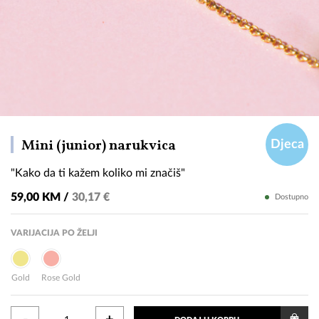
"Kako
Mini (junior) narukvica
Djeca
da
"Kako da ti kažem koliko mi značiš"
ti
kažem
59,00 KM /
30,17 €
Dostupno
koliko
mi
VARIJACIJA PO ŽELJI
značiš"
Gold
Rose Gold