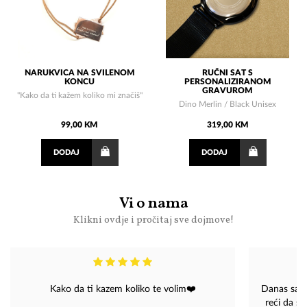
NARUKVICA NA SVILENOM
RUČNI SAT S
KONCU
PERSONALIZIRANOM
GRAVUROM
"Kako da ti kažem koliko mi značiš"
Dino Merlin / Black Unisex
99,00 KM
319,00 KM
DODAJ
DODAJ
Vi o nama
Klikni ovdje i pročitaj sve dojmove!
Kako da ti kazem koliko te volim❤️
Danas sam
reći da s