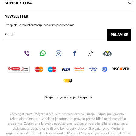
KUPIKARTU.BA
NEWSLETTER
Pretplati se za informacije o novim proizvodima.
PRIJAVI SE
Dizajn i programiranje:
Lampa.ba
Copyright 2026. Magaza d.o.o. Sve prava pridržana. Dizajn, uključujući grafičke i
tekstualne elemente, zaštićen je autorskim pravom prema BiH i međunarodnim
propisima. Zabranjeno je svako neovlašteno kopiranje, reprodukcija, prepravljanje,
distribucija, objavljivanje ili bilo koji drugi vid iskorištavanja. Dino Merlin je
registrovan zaštitni znak autora/vlasnika. Magaza i Magaza logo je zaštitni znak firme