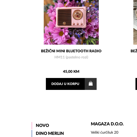
BEŽIČNI MINI BLUETOOTH RADIO
BEŽ
HM11 (pastelno rozi)
45,00 KM
DODAJ
U KORPU
MAGAZA D.O.O.
NOVO
Veliki ćurčiluk 20
DINO MERLIN