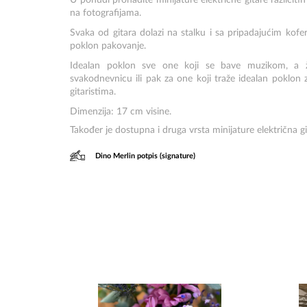
U ponudi pronađite minijature električne gitare različiti
na fotografijama.
Svaka od gitara dolazi na stalku i sa pripadajućim kofe
poklon pakovanje.
Idealan poklon sve one koji se bave muzikom, a žel
svakodnevnicu ili pak za one koji traže idealan poklo
gitaristima.
Dimenzija: 17 cm visine.
Također je dostupna i druga vrsta minijature električna g
Dino Merlin potpis (signature)