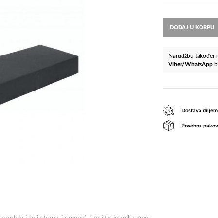
DODAJ U KORPU
Narudžbu također m
Viber/WhatsApp
b
Dostava diljem
Posebna pakov