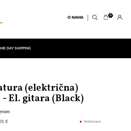
0
O NAMA
AME DAY SHIPPING
atura (električna)
sa
 - El. gitara (Black)
stalkom
ferom
i
01 €
Nedostupno
koferom