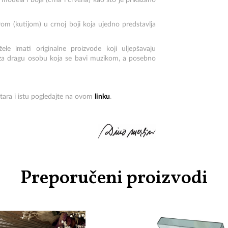
h modela i boja (crna i crvena) kao što je prikazano
rom (kutijom) u crnoj boji koja ujedno predstavlja
e imati originalne proizvode koji uljepšavaju
n za dragu osobu koja se bavi muzikom, a posebno
itara i istu pogledajte na ovom
linku
.
Preporučeni proizvodi