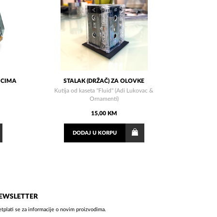
ICIMA
STALAK (DRŽAČ) ZA OLOVKE
Kutija od kaseta "Fluid" (Adi Lukovac &
Ornamenti)
15,00 KM
DODAJ
U KORPU
EWSLETTER
etplati se za informacije o novim proizvodima.