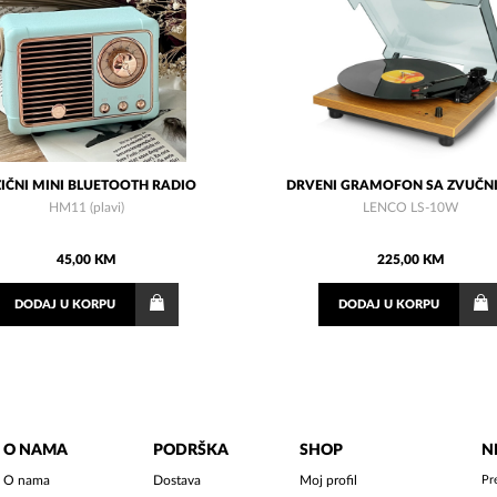
IČNI MINI BLUETOOTH RADIO
DRVENI GRAMOFON SA ZVUČN
HM11 (plavi)
LENCO LS-10W
45,00 KM
225,00 KM
DODAJ
U KORPU
DODAJ
U KORPU
O NAMA
PODRŠKA
SHOP
N
O nama
Dostava
Moj profil
Pr