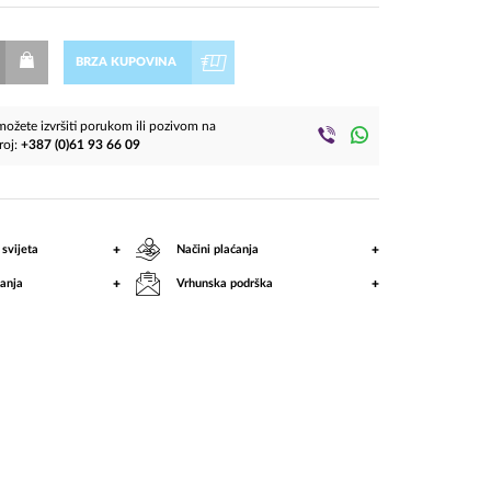
BRZA KUPOVINA
ožete izvršiti porukom ili pozivom na
roj:
+387 (0)61 93 66 09
+
+
 svijeta
Načini plaćanja
+
+
anja
Vrhunska podrška