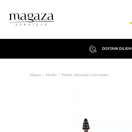
DOSTAVA DILJEM
Magaza
Muzika
Pokloni, dekoracije i razni dodaci