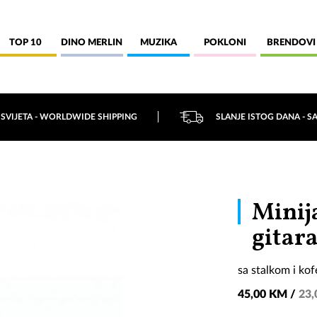
TOP 10
DINO MERLIN
MUZIKA
POKLONI
BRENDOVI
 SVIJETA - WORLDWIDE SHIPPING
SLANJE ISTOG DANA - S
Minij
gitara
sa stalkom i ko
45,00 KM /
23,