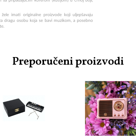
 i sa pripadajućim koferom (kutijom) u crnoj boji,
žele imati originalne proizvode koji uljepšavaju
n za dragu osobu koja se bavi muzikom, a posebno
te.
Preporučeni proizvodi