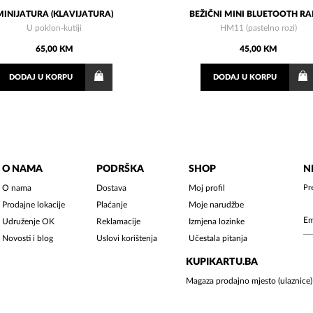
MINIJATURA (KLAVIJATURA)
BEŽIČNI MINI BLUETOOTH R
U poklon-kutiji
HM11 (pastelno rozi)
65,00 KM
45,00 KM
DODAJ
U KORPU
DODAJ
U KORPU
O NAMA
PODRŠKA
SHOP
N
O nama
Dostava
Moj profil
Pr
Prodajne lokacije
Plaćanje
Moje narudžbe
Udruženje OK
Reklamacije
Izmjena lozinke
Novosti i blog
Uslovi korištenja
Učestala pitanja
KUPIKARTU.BA
Magaza prodajno mjesto (ulaznice)