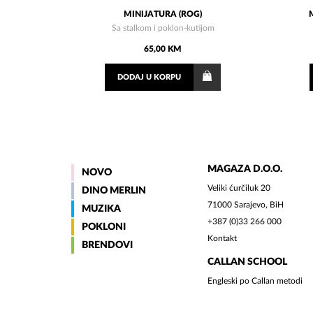
MINIJATURA (ROG)
Sa stalkom i poklon-kutijom
65,00 KM
DODAJ
U KORPU
MAGAZA D.O.O.
NOVO
Veliki ćurčiluk 20
DINO MERLIN
71000 Sarajevo, BiH
MUZIKA
+387 (0)33 266 000
POKLONI
Kontakt
BRENDOVI
CALLAN SCHOOL
Engleski po Callan metodi