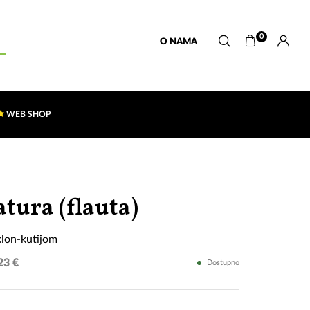
0
O NAMA
WEB SHOP
Sa
atura (flauta)
stalkom
klon-kutijom
i
23 €
Dostupno
poklon-
kutijom