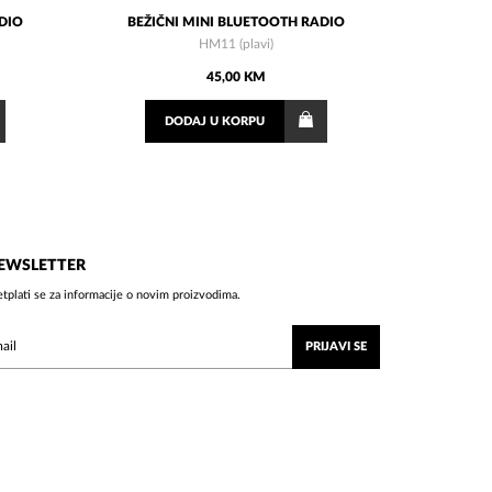
ADIO
BEŽIČNI MINI BLUETOOTH RADIO
HM11 (plavi)
45,00 KM
DODAJ
U KORPU
EWSLETTER
etplati se za informacije o novim proizvodima.
PRIJAVI SE