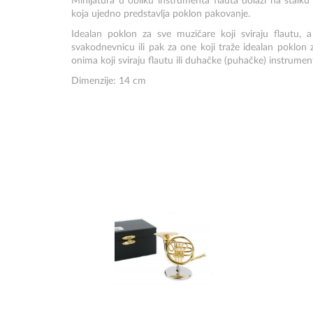
Minijatura u obliku instrumenta flauta dolazi na stalku
koja ujedno predstavlja poklon pakovanje.
Idealan poklon za sve muzičare koji sviraju flautu, a 
svakodnevnicu ili pak za one koji traže idealan poklo
onima koji sviraju flautu ili duhačke (puhačke) instrumen
Dimenzije: 14 cm