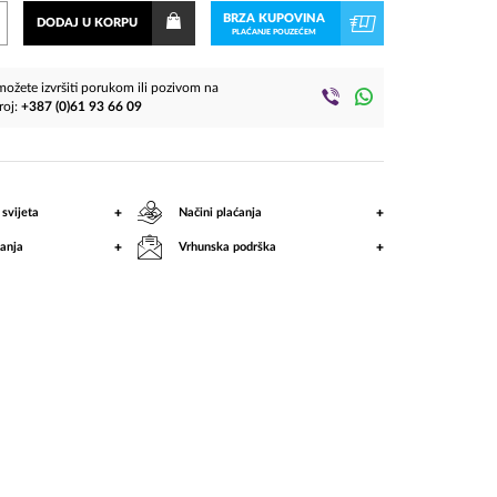
BRZA KUPOVINA
DODAJ U KORPU
PLAĆANJE POUZEĆEM
ožete izvršiti porukom ili pozivom na
roj:
+387 (0)61 93 66 09
+
+
 svijeta
Načini plaćanja
+
+
anja
Vrhunska podrška