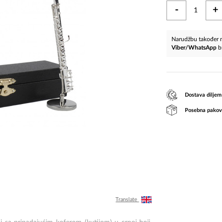
-
+
Narudžbu također m
Viber/WhatsApp
b
Dostava diljem
Posebna pakov
Translate