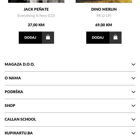
JACK PEÑATE
DINO MERLIN
Everything Is New (CD)
Mi (2 LP)
37,00 KM
69,00 KM
DODAJ
DODAJ
MAGAZA D.O.O.
O NAMA
PODRŠKA
SHOP
CALLAN SCHOOL
KUPIKARTU.BA