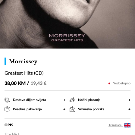
Greatest
Morrissey
Hits
Greatest Hits (CD)
(CD)
38,00 KM /
19,43 €
Nedostupno
+
+
Dostava diljem svijeta
Načini plaćanja
+
+
Posebna pakovanja
Vrhunska podrška
OPIS
Translate
Tracklist: