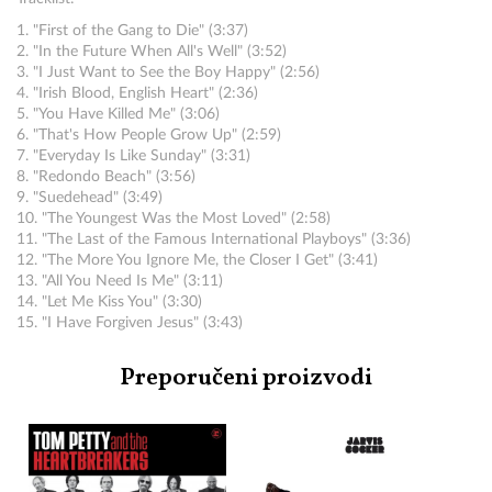
1. "First of the Gang to Die" (3:37)
2. "In the Future When All's Well" (3:52)
3. "I Just Want to See the Boy Happy" (2:56)
4. "Irish Blood, English Heart" (2:36)
5. "You Have Killed Me" (3:06)
6. "That's How People Grow Up" (2:59)
7. "Everyday Is Like Sunday" (3:31)
8. "Redondo Beach" (3:56)
9. "Suedehead" (3:49)
10. "The Youngest Was the Most Loved" (2:58)
11. "The Last of the Famous International Playboys" (3:36)
12. "The More You Ignore Me, the Closer I Get" (3:41)
13. "All You Need Is Me" (3:11)
14. "Let Me Kiss You" (3:30)
15. "I Have Forgiven Jesus" (3:43)
Preporučeni proizvodi