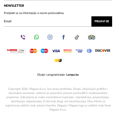
NEWSLETTER
Pretplati se za informacije o novim proizvodima.
PRIJAVI SE
Dizajn i programiranje:
Lampa.ba
Copyright 2026. Magaza d.o.o. Sve prava pridržana. Dizajn, uključujući grafičke i
tekstualne elemente, zaštićen je autorskim pravom prema BiH i međunarodnim
propisima. Zabranjeno je svako neovlašteno kopiranje, reprodukcija, prepravljanje,
distribucija, objavljivanje ili bilo koji drugi vid iskorištavanja. Dino Merlin je
registrovan zaštitni znak autora/vlasnika. Magaza i Magaza logo je zaštitni znak firme
Magaza d.o.o.