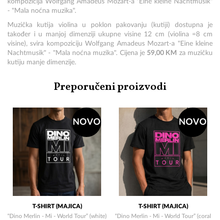
kompozicija Wolfgang Amadeus Mozart-a "Eine kleine Nachtmusik"
- "Mala noćna muzika".
Muzička kutija violina u poklon pakovanju (kutiji) dostupna je
također i u manjoj dimenziji ukupne visine 12 cm (violina =8 cm
visine), svira kompoziciju Wolfgang Amadeus Mozart-a "Eine kleine
Nachtmusik" - "Mala noćna muzika". Cijena je
59,00 KM
za muzičku
kutiju manje dimenzije.
Preporučeni proizvodi
NOVO
NOVO
T-SHIRT (MAJICA)
T-SHIRT (MAJICA)
“Dino Merlin - Mi - World Tour” (white)
“Dino Merlin - Mi - World Tour” (coral