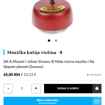
(W.A.Mozart
Muzička kutija violina - 8
i
(W.A.Mozart i Johan Strauss II) Mala noćna muzika i Na
Johan
lijepom plavom Dunavu)
Strauss
II)
65,00 KM /
33,23 €
Dostupno
Mala
noćna
-
+
DODAJ U KORPU
muzika
i
BRZA KUPOVINA
Na
PLAĆANJE POUZEĆEM