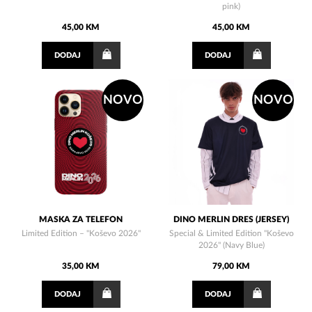
pink)
45,00 KM
45,00 KM
DODAJ
DODAJ
NOVO
NOVO
MASKA ZA TELEFON
DINO MERLIN DRES (JERSEY)
Limited Edition – "Koševo 2026"
Special & Limited Edition "Koševo
2026" (Navy Blue)
35,00 KM
79,00 KM
DODAJ
DODAJ