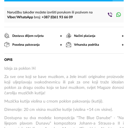
lijepom
plavom
Narudžbu također možete izvršiti porukom ili pozivom na
Dunavu)
Viber/WhatsApp
broj:
+387 (0)61 93 66 09
+
+
Dostava diljem svijeta
Načini plaćanja
+
+
Posebna pakovanja
Vrhunska podrška
OPIS
Ideja za poklon ￼
Za sve one koji se bave muzikom, a žele imati originalne proizvode
koji uljepšavaju svakodnevnicu ili pak za one koji traže idealan
poklon za dragu osobu koja se bavi muzikom, svijet Magaze donosi
čaroliju muzičkih kutija!
Muzička kutija violina u crnom poklon pakovanju (kutiji).
Dimenzije: 20 cm visina muzičke kutije (violina =14 cm visine).
Dostupna su dva modela: kompozicija "The Blue Danube" - "Na
lijepom plavom Dunavu" kompozitora Johann-a Strauss-a II i