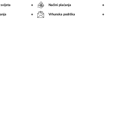
+
+
 svijeta
Načini plaćanja
+
+
anja
Vrhunska podrška