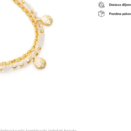
Dostava diljem
Posebna pakov