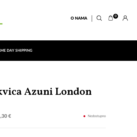
0
O NAMA
AME DAY SHIPPING
Moonsto
vica Azuni London
,30 €
Nedostupno