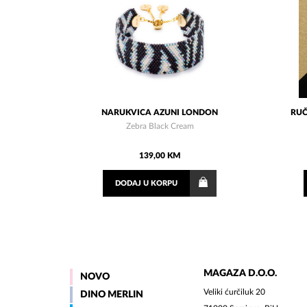
NARUKVICA AZUNI LONDON
RUČ
Zebra Black Cream
139,00 KM
DODAJ
U KORPU
MAGAZA D.O.O.
NOVO
Veliki ćurčiluk 20
DINO MERLIN