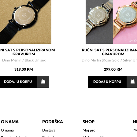
NI SAT S PERSONALIZIRANOM
RUČNI SAT S PERSONALIZIR
GRAVUROM
GRAVUROM
Dino Merlin / Black Unisex
Dino Merlin (Rose Gold / Silver Un
319,00 KM
299,00 KM
DODAJ
U KORPU
DODAJ
U KORPU
O NAMA
PODRŠKA
SHOP
N
O nama
Dostava
Moj profil
Pr