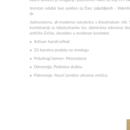
Azuni London je drugačiji i jedinstven nakit uz koji će i 
Izvrstan odabir kao poklon za Dan zaljubljenih - Valent
dr.
Jednostavna, ali moderna narukvica s dvostrukom niti. 
kombinaciji sa teksturiranim tzv. zlatnicima odnosno du
antičke Grčke, doveden u moderan kontekst.
Artisan handcrafted
22-karatna pozlata na mesingu
Poludragi kamen: Moonstone
Dimenzija: Podesiva dužina
Pakovanje: Azuni London ukrasna vrećica