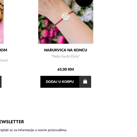
ANOM
NARUKVICA NA KONCU
"Neka bude Đula"
isex)
65,00 KM
DODAJ
U KORPU
EWSLETTER
etplati se za informacije o novim proizvodima.