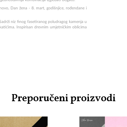
najjednostavnija kombinacija izgledati bogato.
inovo, Dan žena - 8. mart, godišnjice, rođendane i
Sadrži niz finog fasetiranog poludragog kamenja u
kati
ćima
. Inspirisan drevnim umjetničkim oblicima
Preporučeni proizvodi