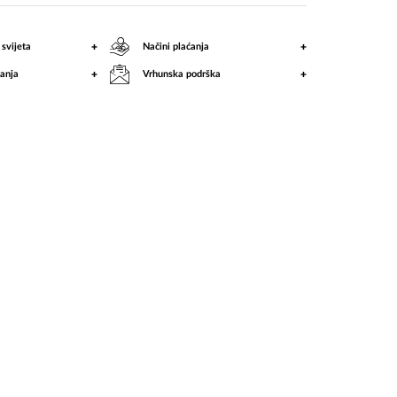
+
+
 svijeta
Načini plaćanja
+
+
anja
Vrhunska podrška