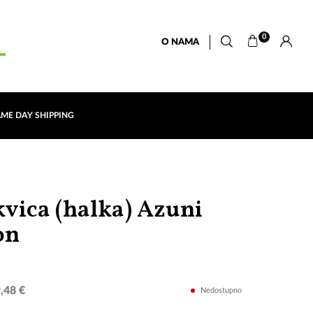
0
O NAMA
AME DAY SHIPPING
vica (halka) Azuni
Mixed
on
Stones
,48 €
Nedostupno