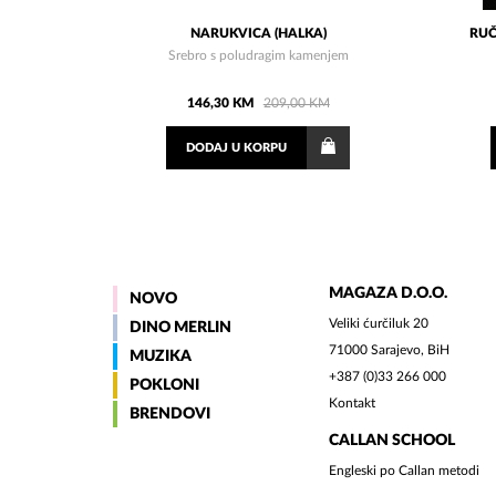
NARUKVICA (HALKA)
RUČ
Srebro s poludragim kamenjem
146,30 KM
209,00 KM
DODAJ
U KORPU
MAGAZA D.O.O.
NOVO
Veliki ćurčiluk 20
DINO MERLIN
71000 Sarajevo, BiH
MUZIKA
+387 (0)33 266 000
POKLONI
Kontakt
BRENDOVI
CALLAN SCHOOL
Engleski po Callan metodi