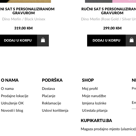
NI SAT S PERSONALIZIRANOM
RUČNI SAT S PERSONALIZIR
GRAVUROM
GRAVUROM
Dino Merlin / Black Unisex
Dino Merlin (Rose Gold / Silver Un
319,00 KM
299,00 KM
DODAJ
U KORPU
DODAJ
U KORPU
O NAMA
PODRŠKA
SHOP
N
O nama
Dostava
Moj profil
Pr
Prodajne lokacije
Plaćanje
Moje narudžbe
Udruženje OK
Reklamacije
Izmjena lozinke
Novosti i blog
Uslovi korištenja
Učestala pitanja
KUPIKARTU.BA
Magaza prodajno mjesto (ulaznice)