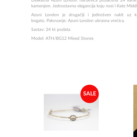
Delikatna Azuni London narukvica pozlaćena 24 kara
kamenjem. Jednostavna elegancija koju nosi i Kate Midd
Azuni London je drugačiji i jedinstven nakit uz ko
bogato. Pakovanje: Azuni London ukrasna vrećica.
Sastav: 24 kt pozlata
Model: ATH/BG12 Mixed Stones
SALE