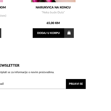
ANOM
NARUKVICA NA KONCU
"Neka bude Đula"
isex)
65,00 KM
DODAJ
U KORPU
EWSLETTER
etplati se za informacije o novim proizvodima.
PRIJAVI SE