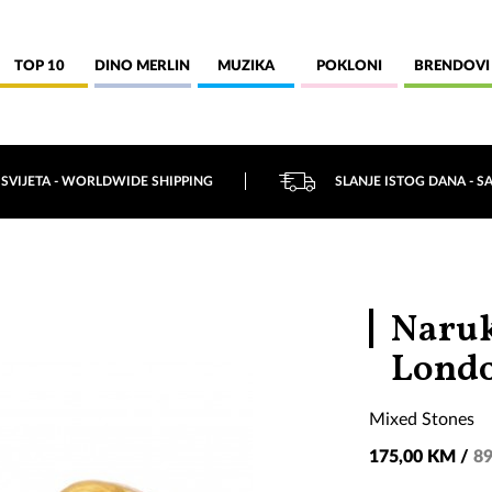
TOP 10
DINO MERLIN
MUZIKA
POKLONI
BRENDOVI
 SVIJETA - WORLDWIDE SHIPPING
SLANJE ISTOG DANA - S
Naruk
Lond
Mixed Stones
175,00 KM /
89