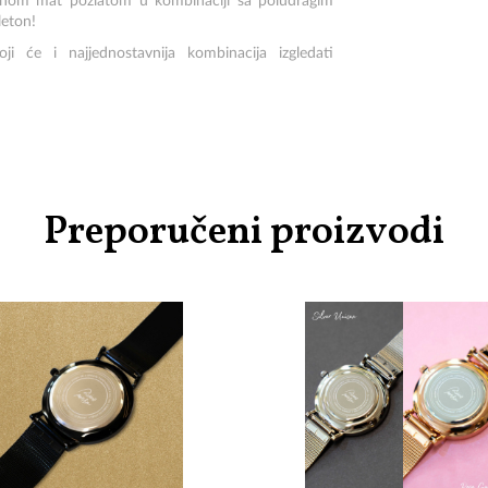
tnom mat pozlatom u kombinaciji sa poludragim
leton!
ji će i najjednostavnija kombinacija izgledati
Preporučeni proizvodi