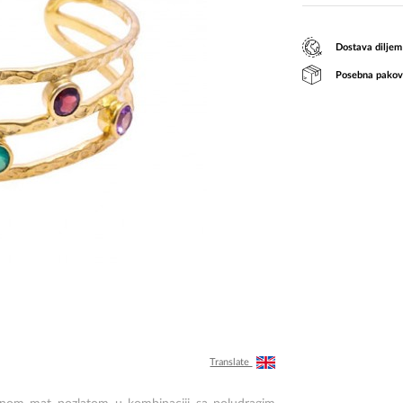
Dostava diljem
Posebna pakov
Translate