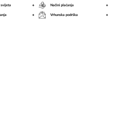
+
+
 svijeta
Načini plaćanja
+
+
anja
Vrhunska podrška