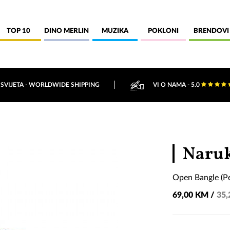
TOP 10
DINO MERLIN
MUZIKA
POKLONI
BRENDOVI
 SVIJETA - WORLDWIDE SHIPPING
VI O NAMA - 5.0
Naruk
Open Bangle (P
69,00 KM /
35,