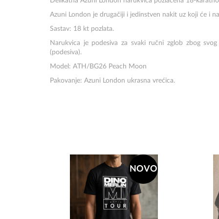
Delikatna Azuni London narukvica pozlaćena 18-karatn
Azuni London je drugačiji i jedinstven nakit uz koji će i 
Sastav: 18 kt pozlata.
Narukvica je podesiva za svaki ručni zglob zbog svog ka
(podesiva).
Model: ATH/BG26 Peach Moon
Pakovanje: Azuni London ukrasna vrećica.
NOVO