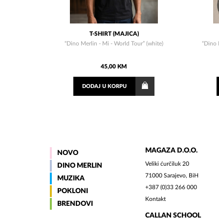
T-SHIRT (MAJICA)
“Dino Merlin - Mi - World Tour” (white)
“Dino 
45,00 KM
DODAJ
U KORPU
MAGAZA D.O.O.
NOVO
Veliki ćurčiluk 20
DINO MERLIN
71000 Sarajevo, BiH
MUZIKA
+387 (0)33 266 000
POKLONI
Kontakt
BRENDOVI
CALLAN SCHOOL