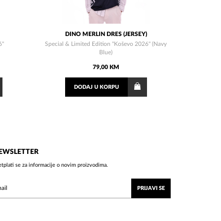
DINO MERLIN DRES (JERSEY)
6"
Special & Limited Edition "Koševo 2026" (Navy
Blue)
79,00 KM
DODAJ
U KORPU
EWSLETTER
etplati se za informacije o novim proizvodima.
PRIJAVI SE