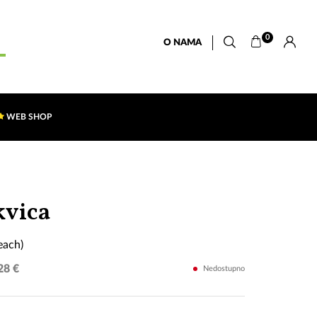
0
O NAMA
WEB SHOP
Open
vica
Bangle
each)
(Peach)
28 €
Nedostupno