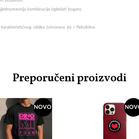
om pozlatom.
najjednostavnija kombinacija izgledati bogato.
rakterističnog oblika (otvorena je) i fleksibilna
Preporučeni proizvodi
NOVO
NOV