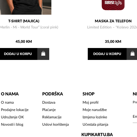
T-SHIRT (MAJICA)
MASKA ZA TELEFON
Merlin - Mi - World Tour” (coral pink)
Limited Edition – "Koševo 202
45,00 KM
35,00 KM
DODAJ
U KORPU
DODAJ
U KORPU
O NAMA
PODRŠKA
SHOP
N
O nama
Dostava
Moj profil
Pr
Prodajne lokacije
Plaćanje
Moje narudžbe
Udruženje OK
Reklamacije
Izmjena lozinke
Novosti i blog
Uslovi korištenja
Učestala pitanja
KUPIKARTU.BA