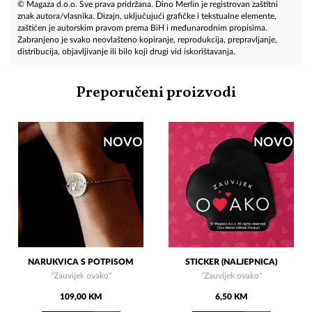
© Magaza d.o.o. Sve prava pridržana. Dino Merlin je registrovan zaštitni
znak autora/vlasnika. Dizajn, uključujući grafičke i tekstualne elemente,
zaštićen je autorskim pravom prema BiH i međunarodnim propisima.
Zabranjeno je svako neovlašteno kopiranje, reprodukcija, prepravljanje,
distribucija, objavljivanje ili bilo koji drugi vid iskorištavanja.
Preporučeni proizvodi
NOVO
NOVO
NARUKVICA S POTPISOM
STICKER (NALJEPNICA)
"Zauvijek ovako"
"Zauvijek ovako"
109,00 KM
6,50 KM