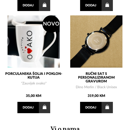
DODAJ
DODAJ
NOVO
PORCULANSKA ŠOLJA I POKLON-
RUČNI SAT S
KUTIJA
PERSONALIZIRANOM
GRAVUROM
"Zauvijek ovako"
Dino Merlin / Black Unisex
35,00 KM
319,00 KM
DODAJ
DODAJ
Vi o nama