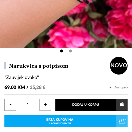
"Zauvijek
Narukvica s potpisom
NOVO
ovako"
"Zauvijek ovako"
69,00 KM /
35,28 €
Dostupno
-
+
DODAJ U KORPU
BRZA KUPOVINA
PLAĆANJE POUZEĆEM