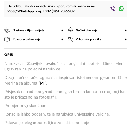
Narudžbu također možete izvršiti porukom ili pozivom na
Viber/WhatsApp
broj:
+387 (0)61 93 66 09
+
+
Dostava diljem svijeta
Načini plaćanja
+
+
Posebna pakovanja
Vrhunska podrška
OPIS
Narukvica
“Zauvijek ovako”
uz originalni potpis Dino Merlin
ugraviran na poleđini narukvice.
Dizajn ručno rađenog nakita inspirisan istoimenom pjesmom Dine
Merlina sa albuma
“
Mi
”
.
Privjesak od rodiranog/rodiniranog srebra na koncu u crnoj boji kao
što je prikazano na fotografiji.
Promjer privjeska: 2 cm
Konac je lahko podesiv, te je narukvica univerzalne veličine.
Pakovanje: elegantna kutijica za nakit crne boje