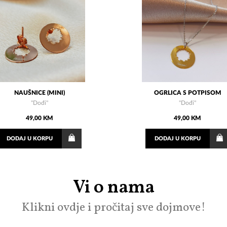
NAUŠNICE (MINI)
OGRLICA S POTPISOM
"Dođi"
"Dođi"
49,00 KM
49,00 KM
DODAJ
U KORPU
DODAJ
U KORPU
Vi o nama
Klikni ovdje i pročitaj sve dojmove!