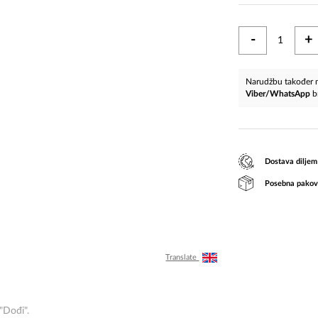
-
+
Narudžbu također m
Viber/WhatsApp
b
Dostava diljem
Posebna pakov
Translate
"Dođi".