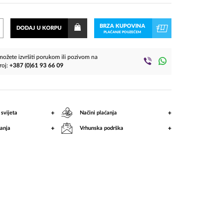
BRZA KUPOVINA
DODAJ U KORPU
PLAĆANJE POUZEĆEM
ožete izvršiti porukom ili pozivom na
roj:
+387 (0)61 93 66 09
+
+
 svijeta
Načini plaćanja
+
+
anja
Vrhunska podrška