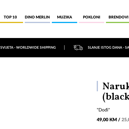
TOP 10
DINO MERLIN
MUZIKA
POKLONI
BRENDOVI
 SVIJETA - WORLDWIDE SHIPPING
SLANJE ISTOG DANA - S
Naruk
(black
"Dođi"
49,00 KM /
25,