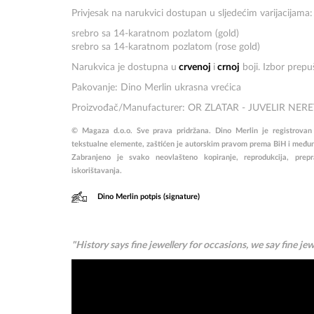
Privjesak na narukvici dostupan u sljedećim varijacijama:
srebro sa 14-karatnom pozlatom (gold)
srebro sa 14-karatnom pozlatom (rose gold)
Narukvica je dostupna u
crvenoj
i
crnoj
boji. Izbor prep
Pakovanje: Dino Merlin ukrasna vrećica
Proizvođač/Manufacturer: OR ZLATAR - JUVELIR NER
© Magaza d.o.o. Sve prava pridržana. Dino Merlin je registrovan za
tekstualne elemente, zaštićen je autorskim pravom prema BiH i među
Zabranjeno je svako neovlašteno kopiranje, reprodukcija, prepravl
iskorištavanja.
Dino Merlin potpis (signature)
"History says fine jewellery for occasions, we say fine jew