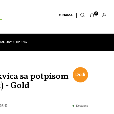
0
O NAMA
AME DAY SHIPPING
vica sa potpisom
Dođi
"Dođi"
) - Gold
05 €
Dostupno