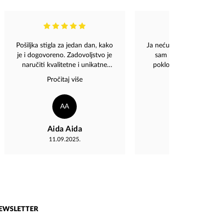
Pošiljka stigla za jedan dan, kako
Ja neću postaviti slike 
je i dogovoreno. Zadovoljstvo je
sam sve kupio u Mag
naručiti kvalitetne i unikatne
poklona,nakita,ukrasa..
proizvode sa stranice. Sve
postaviti dvije slike i c
Pročitaj više
Pročitaj više
pohvale za profesionalnost i
D.Merlina sa jednog 
ekspeditivnost. Hvala "Magaza"
koncerta..."Ja znam da
vas,da će još 1000 g
AA
ES
Bosnom Behar beharati "!
Hvala porodici Dervišhal
Aida Aida
Enes Serifi
lijepom poklonu
11.09.2025.
05.04.2026.
EWSLETTER