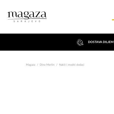
DOSTAVA DILJEM
Magaza
Dino Merlin
Nakit i modni dodaci