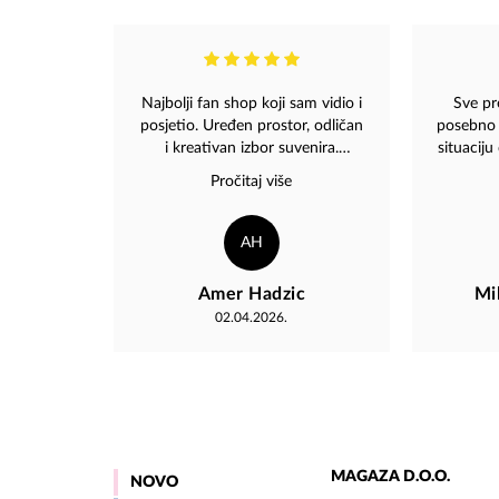
Najbolji fan shop koji sam vidio i
Sve pr
posjetio. Uređen prostor, odličan
posebno 
i kreativan izbor suvenira.
situaciju
Vrhunsko osoblje, jako susretljivo
malo veći
Pročitaj više
i uvijek spremni objasniti i
pozvala 
pomoći. Jednostavno odlično.
mi kaž
Bravo za Tim Magaza
imam ja
AH
paket i 
sa par p
Amer Hadzic
Mi
rešimo 
02.04.2026.
odlučil
porud
ikakvih
koji sam
oduševi
morali
carinu
MAGAZA D.O.O.
NOVO
paket.