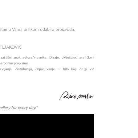
uštamo Vama prilikom odabira proizvoda.
ETLJAKOVIĆ
štitni znak autora/vlasnika. Dizajn, uključujući grafičke i
narodnim propisima.
janje, distribucija, objavljivanje ili bilo koji drugi vid
ellery for every day."