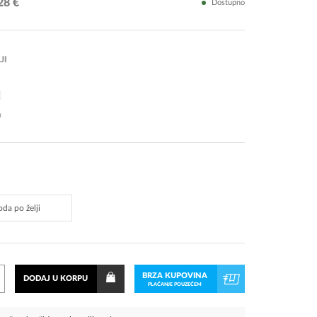
28 €
Dostupno
JI
a
BRZA KUPOVINA
DODAJ U KORPU
PLAĆANJE POUZEĆEM