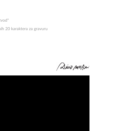
zvod"
lnih 20 karaktera za gravuru