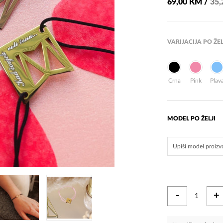
69,00 KM /
35,
VARIJACIJA PO ŽEL
Crna
Pink
Plav
MODEL PO ŽELJI
-
+