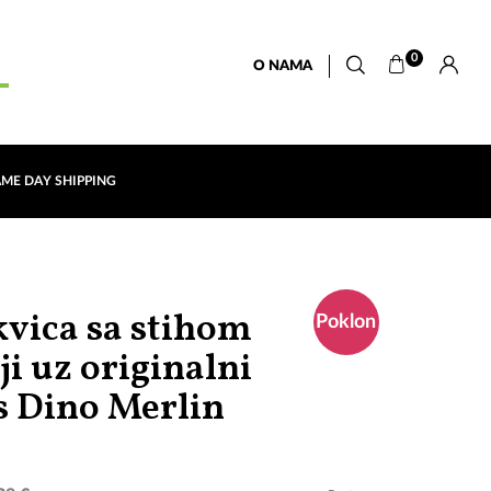
0
O NAMA
AME DAY SHIPPING
vica sa stihom
Poklon
ji uz originalni
"Mi"
s Dino Merlin