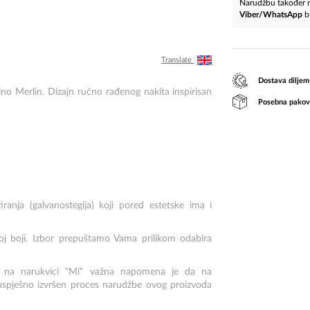
Narudžbu također m
Viber/WhatsApp
b
Translate
Dostava diljem
ino Merlin. Dizajn ručno rađenog nakita inspirisan
Posebna pakov
ranja (galvanostegija) koji pored estetske ima i
noj boji. Izbor prepuštamo Vama prilikom odabira
lji na narukvici "Mi" važna napomena je da na
uspješno izvršen proces narudžbe ovog proizvoda