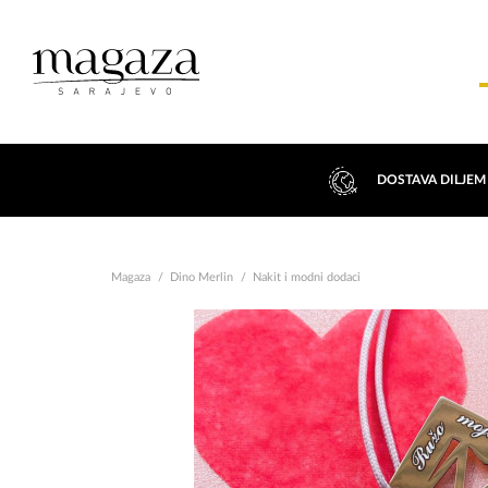
DOSTAVA DILJEM
Magaza
Dino Merlin
Nakit i modni dodaci