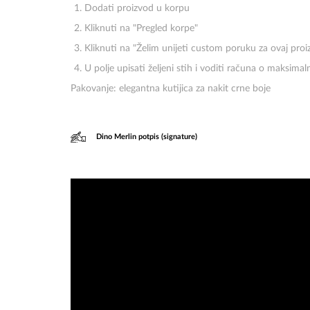
Dodati proizvod u korpu
Kliknuti na "Pregled korpe"
Kliknuti na "Želim unijeti custom poruku za ovaj proi
U polje upisati željeni stih i voditi računa o maksima
Pakovanje: elegantna kutijica za nakit crne boje
Dino Merlin potpis (signature)