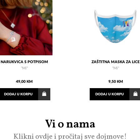
NARUKVICA S POTPISOM
ZAŠTITNA MASKA ZA LICE
"Mi"
"Mi"
49,00 KM
9,50 KM
DODAJ
U KORPU
DODAJ
U KORPU
Vi o nama
Klikni ovdje i pročitaj sve dojmove!