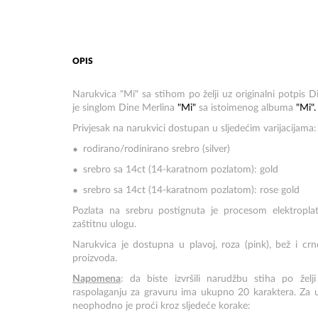
OPIS
Narukvica "Mi" sa stihom po želji uz originalni potpis D
je singlom Dine Merlina
"Mi"
sa istoimenog albuma
"Mi".
Privjesak na narukvici dostupan u sljedećim varijacijama:
rodirano/rodinirano srebro (silver)
srebro sa 14ct (14-karatnom pozlatom): gold
srebro sa 14ct (14-karatnom pozlatom): rose gold
Pozlata na srebru postignuta je procesom elektroplati
zaštitnu ulogu.
Narukvica je dostupna u plavoj, roza (pink), bež i cr
proizvoda.
Napomena
: da biste izvršili narudžbu stiha po že
raspolaganju za gravuru ima ukupno 20 karaktera. Za 
neophodno je proći kroz sljedeće korake: