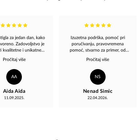
stigla za jedan dan, kako
Izuzetna podrška, pomoć pri
ovoreno. Zadovoljstvo je
poručivanju, pravovremena
i kvalitetne i unikatne
pomoć, stvarno za primer, od
vode sa stranice. Sve
prvog kontakta do isporučivanja
Pročitaj više
Pročitaj više
e za profesionalnost i
proizvoda. Primer za sve ostale
ekspeditivnost. Hvala "Magaza"
kako online ppručivanje i podrška
treba da izgledaju. Sve
AA
NS
preporuke!
Aida Aida
Nenad Simic
11.09.2025.
22.04.2026.