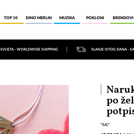
TOP 10
DINO MERLIN
MUZIKA
POKLONI
BRENDOVI
 SVIJETA - WORLDWIDE SHIPPING
SLANJE ISTOG DANA - S
Naruk
po žel
potpi
"Mi"