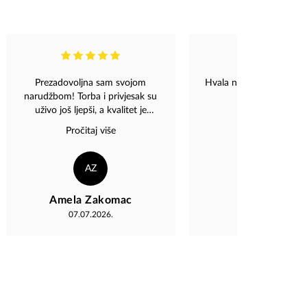
Prezadovoljna sam svojom
Hvala na ljubaznosti i p
narudžbom! Torba i privjesak su
Magaza tim!
uživo još ljepši, a kvalitet je
opravdao sva očekivanja. Sve
Pročitaj više
preporuke za Magazu! ❤️"
AZ
II
Amela Zakomac
Ida Idano
07.07.2026.
02.04.2026.