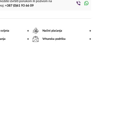
ožete izvršiti porukom ili pozivom na
roj:
+387 (0)61 93 66 09
+
+
 svijeta
Načini plaćanja
+
+
anja
Vrhunska podrška