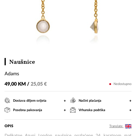
Adams
Naušnice
Adams
49,00 KM /
25,05 €
Nedostupno
+
+
Dostava diljem svijeta
Načini plaćanja
+
+
Posebna pakovanja
Vrhunska podrška
OPIS
Translate
Delikatne Azuni London naušnice pozlaćene 24 karatnom mat