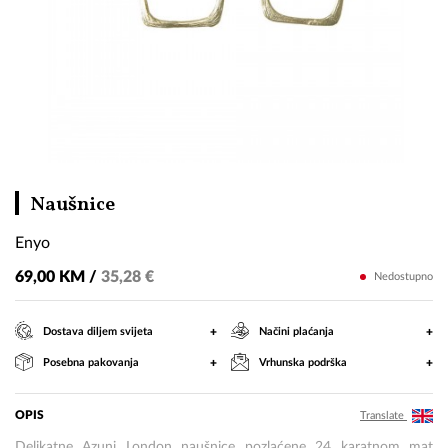
Enyo
Naušnice
Enyo
69,00 KM /
35,28 €
Nedostupno
+
+
Dostava diljem svijeta
Načini plaćanja
+
+
Posebna pakovanja
Vrhunska podrška
OPIS
Translate
Delikatne Azuni London naušnice pozlaćene 24 karatnom mat