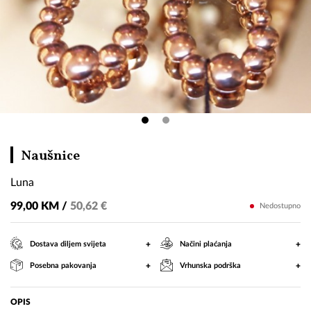
Luna
Naušnice
Luna
99,00 KM /
50,62 €
Nedostupno
+
+
Dostava diljem svijeta
Načini plaćanja
+
+
Posebna pakovanja
Vrhunska podrška
OPIS