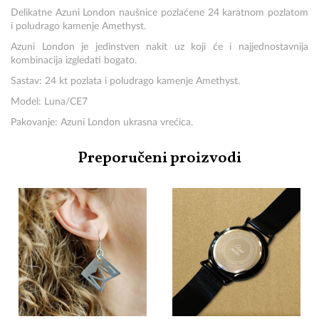
Delikatne Azuni London naušnice pozlaćene 24 karatnom pozlatom
i poludrago kamenje Amethyst.
Azuni London je jedinstven nakit uz koji će i najjednostavnija
kombinacija izgledati bogato.
Sastav: 24 kt pozlata i poludrago kamenje Amethyst.
Model: Luna/CE7
Pakovanje: Azuni London ukrasna vrećica.
Preporučeni proizvodi