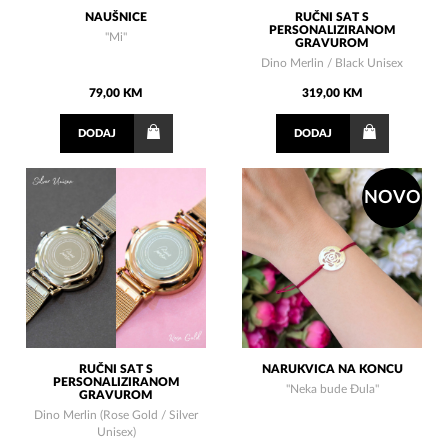
NAUŠNICE
RUČNI SAT S
PERSONALIZIRANOM
"Mi"
GRAVUROM
Dino Merlin / Black Unisex
79,00 KM
319,00 KM
DODAJ
DODAJ
NOVO
RUČNI SAT S
NARUKVICA NA KONCU
PERSONALIZIRANOM
"Neka bude Đula"
GRAVUROM
Dino Merlin (Rose Gold / Silver
Unisex)