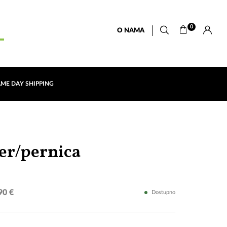
0
O NAMA
AME DAY SHIPPING
"Krive
er/pernica
karte"
90 €
Dostupno