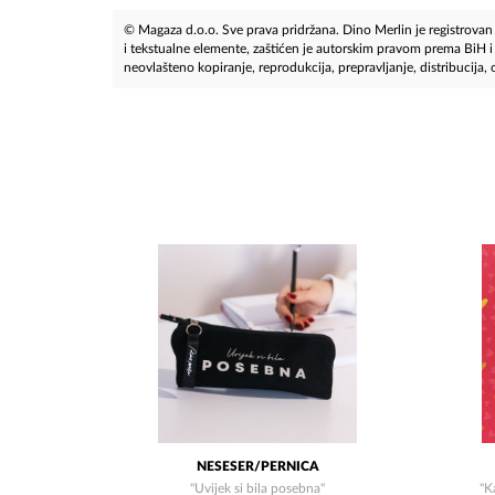
© Magaza d.o.o. Sve prava pridržana. Dino Merlin je registrovan z
i tekstualne elemente, zaštićen je autorskim pravom prema BiH
neovlašteno kopiranje, reprodukcija, prepravljanje, distribucija, ob
NESESER/PERNICA
"Uvijek si bila posebna"
"K