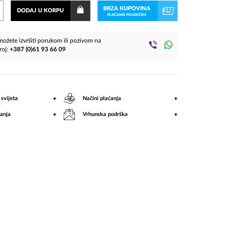
BRZA KUPOVINA
DODAJ U KORPU
PLAĆANJE POUZEĆEM
ožete izvršiti porukom ili pozivom na
roj:
+387 (0)61 93 66 09
+
+
 svijeta
Načini plaćanja
+
+
anja
Vrhunska podrška