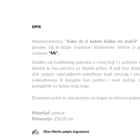
OPIS
Neseser/pernica
"Kako da ti kažem koliko mi značiš"
poruke, čiji je dizajn inspirisan istoimenim stihom i
nazivom
"Mi".
Izrađen od kvalitetnog pamuka u crnoj boji i s printom s
idealan je kao pernica za školski pribor ili pak kao doda
dok svojom upečatljivom estetikom budi emocije i ost
svakodnevno ili darujete kao poklon i znak pažnje, 
podsjetnik na ljubav koja traje.
Dvostrani print sa zatvaračem na kojem je otisnut potpi
Materijal:
pamuk
Dimenzije:
22x10 cm
Dino Merlin potpis (signature)