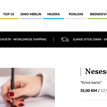
TOP 10
DINO MERLIN
MUZIKA
POKLONI
BRENDOVI
 SVIJETA - WORLDWIDE SHIPPING
SLANJE ISTOG DANA - S
Neses
"Krive karte"
35,00 KM /
17,