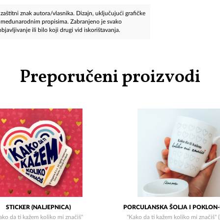
aštitni znak autora/vlasnika. Dizajn, uključujući grafičke
 i međunarodnim propisima. Zabranjeno je svako
javljivanje ili bilo koji drugi vid iskorištavanja.
Preporučeni proizvodi
STICKER (NALJEPNICA)
PORCULANSKA ŠOLJA I POKLON-
ako da ti kažem koliko mi značiš"
"Kako da ti kažem koliko mi značiš" (