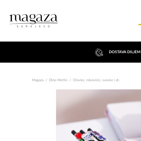
DOSTAVA DILJEM
Magaza
Dino Merlin
Olovke, rokovnici, sveske i dr.