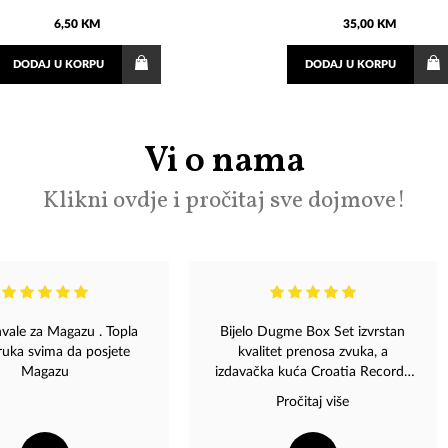
6,50 KM
35,00 KM
DODAJ
U KORPU
DODAJ
U KORPU
Vi o nama
Klikni ovdje i pročitaj sve dojmove!
vale za Magazu . Topla
Bijelo Dugme Box Set izvrstan
uka svima da posjete
kvalitet prenosa zvuka, a
Magazu
izdavačka kuća Croatia Records
najbolja kao i uvijek nikad ne
Pročitaj više
razočara