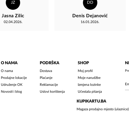
JZ
DD
Jasna Zilic
Denis Dejanović
02.04.2026.
16.01.2026.
O NAMA
PODRŠKA
SHOP
N
O nama
Dostava
Moj profil
Pr
Prodajne lokacije
Plaćanje
Moje narudžbe
Udruženje OK
Reklamacije
Izmjena lozinke
Novosti i blog
Uslovi korištenja
Učestala pitanja
KUPIKARTU.BA
Magaza prodajno mjesto (ulaznice)