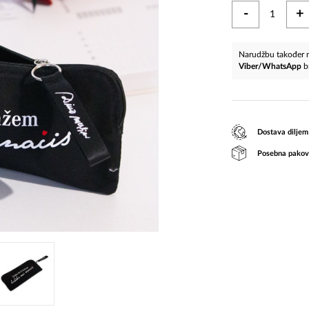
-
+
Narudžbu također m
Viber/WhatsApp
b
Dostava diljem
Posebna pakov