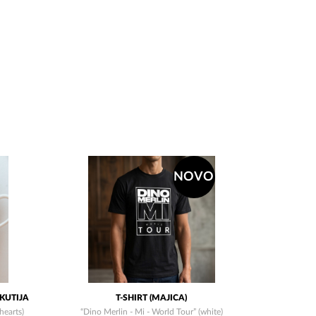
NOVO
KUTIJA
T-SHIRT (MAJICA)
hearts)
“Dino Merlin - Mi - World Tour” (white)