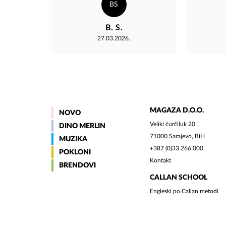
sigurno svakoga ostaviti bez
BS
teksta i sa osmijehom na licu...
Brankica
B. S.
27.03.2026.
MAGAZA D.O.O.
NOVO
Veliki ćurčiluk 20
DINO MERLIN
71000 Sarajevo, BiH
MUZIKA
+387 (0)33 266 000
POKLONI
Kontakt
BRENDOVI
CALLAN SCHOOL
Engleski po Callan metodi