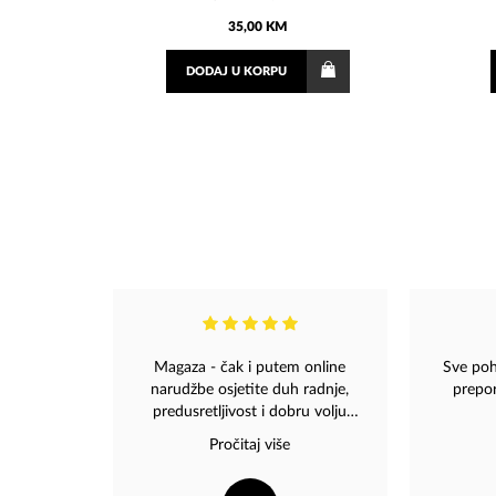
35,00 KM
DODAJ
U KORPU
Magaza - čak i putem online
Sve poh
narudžbe osjetite duh radnje,
prepor
predusretljivost i dobru volju
osoblja i miris nekih dobrih dana i
Pročitaj više
vremena... Svake pohvale za
divno osmišljene poklone koji će