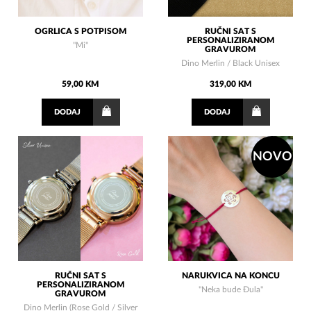
OGRLICA S POTPISOM
RUČNI SAT S
PERSONALIZIRANOM
"Mi"
GRAVUROM
Dino Merlin / Black Unisex
59,00 KM
319,00 KM
DODAJ
DODAJ
NOVO
RUČNI SAT S
NARUKVICA NA KONCU
PERSONALIZIRANOM
"Neka bude Đula"
GRAVUROM
Dino Merlin (Rose Gold / Silver