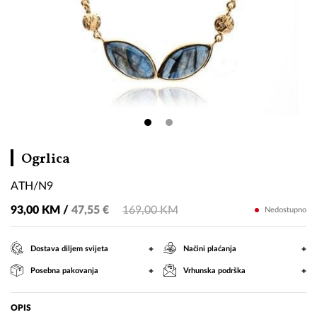
ATH/N9
Ogrlica
ATH/N9
93,00 KM /
47,55 €
169,00 KM
Nedostupno
+
+
Dostava diljem svijeta
Načini plaćanja
+
+
Posebna pakovanja
Vrhunska podrška
OPIS