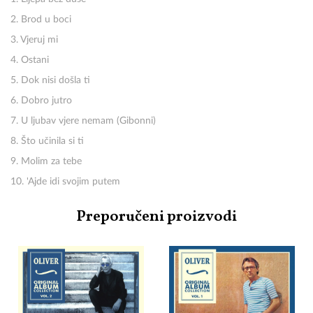
2. Brod u boci
3. Vjeruj mi
4. Ostani
5. Dok nisi došla ti
6. Dobro jutro
7. U ljubav vjere nemam (Gibonni)
8. Što učinila si ti
9. Molim za tebe
10. 'Ajde idi svojim putem
Preporučeni proizvodi