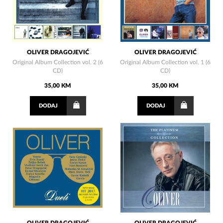
OLIVER DRAGOJEVIĆ
OLIVER DRAGOJEVIĆ
Original Album Collection vol. 2 (6
Original Album Collection vol. 1 (6
CD)
CD)
35,00 KM
35,00 KM
DODAJ
DODAJ