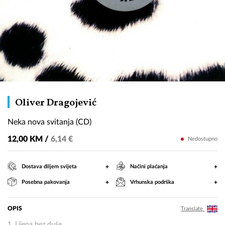
Neka
Oliver Dragojević
nova
Neka nova svitanja (CD)
svitanja
(CD)
12,00 KM /
6,14 €
Nedostupno
+
+
Dostava diljem svijeta
Načini plaćanja
+
+
Posebna pakovanja
Vrhunska podrška
OPIS
Translate
1. Lijepa bez duše