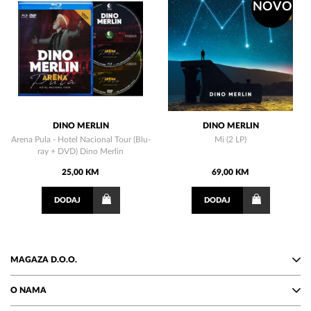
NOVO
DINO MERLIN
DINO MERLIN
Arena Pula - Hotel Nacional Tour (Blu-
Mi (2 LP)
ray + DVD) Dino Merlin
25,00 KM
69,00 KM
DODAJ
DODAJ
MAGAZA D.O.O.
O NAMA