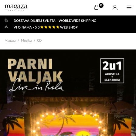
0
DOSTAVA DILJEM SVIJETA - WORLDWIDE SHIPPING
VI O NAMA - 5.0
WEB SHOP
Magaza
Muzika
CD