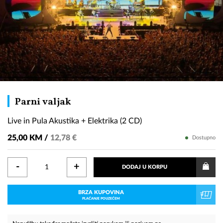
Live
Parni valjak
in
Live in Pula Akustika + Elektrika (2 CD)
Pula
Akustika
25,00 KM /
12,78 €
Dostupno
+
Elektrika
-
+
DODAJ U KORPU
(2
CD)
BRZA KUPOVINA
PLAĆANJE POUZEĆEM