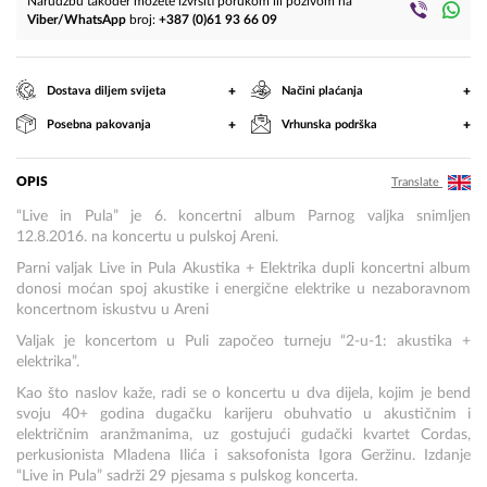
Narudžbu također možete izvršiti porukom ili pozivom na
Viber/WhatsApp
broj:
+387 (0)61 93 66 09
+
+
Dostava diljem svijeta
Načini plaćanja
+
+
Posebna pakovanja
Vrhunska podrška
OPIS
Translate
“Live in Pula” je 6. koncertni album Parnog valjka snimljen
12.8.2016. na koncertu u pulskoj Areni.
Parni valjak Live in Pula Akustika + Elektrika dupli koncertni album
donosi moćan spoj akustike i energične elektrike u nezaboravnom
koncertnom iskustvu u Areni
Valjak je koncertom u Puli započeo turneju “2-u-1: akustika +
elektrika”.
Kao što naslov kaže, radi se o koncertu u dva dijela, kojim je bend
svoju 40+ godina dugačku karijeru obuhvatio u akustičnim i
električnim aranžmanima, uz gostujući gudački kvartet Cordas,
perkusionista Mladena Ilića i saksofonista Igora Geržinu. Izdanje
“Live in Pula” sadrži 29 pjesama s pulskog koncerta.