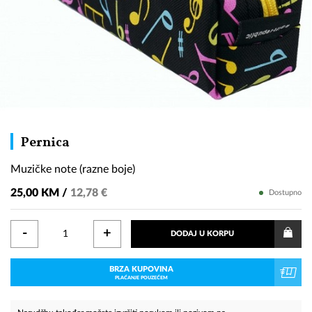
Muzičke
Pernica
note
Muzičke note (razne boje)
(razne
boje)
25,00 KM /
12,78 €
Dostupno
-
+
DODAJ U KORPU
BRZA KUPOVINA
PLAĆANJE POUZEĆEM