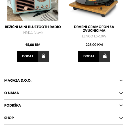
BEŽIČNI MINI BLUETOOTH RADIO
DRVENI GRAMOFON SA
ZVUČNICIMA
HM11 (plavi)
LENCO LS-10W
45,00 KM
225,00 KM
DODAJ
DODAJ
MAGAZA D.O.O.
O NAMA
PODRŠKA
SHOP