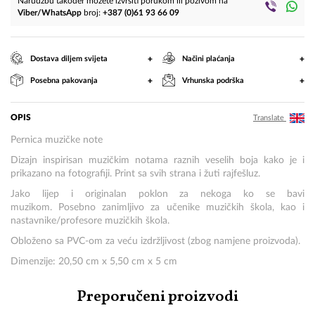
Narudžbu također možete izvršiti porukom ili pozivom na
Viber/WhatsApp
broj:
+387 (0)61 93 66 09
+
+
Dostava diljem svijeta
Načini plaćanja
+
+
Posebna pakovanja
Vrhunska podrška
OPIS
Translate
Pernica muzičke note
Dizajn inspirisan muzičkim notama raznih veselih boja kako je i
prikazano na fotografiji. Print sa svih strana i žuti rajfešluz.
Jako lijep i originalan poklon za nekoga ko se bavi
muzikom. Posebno zanimljivo za učenike muzičkih škola, kao i
nastavnike/profesore muzičkih škola.
Obloženo sa PVC-om za veću izdržljivost (zbog namjene proizvoda).
Dimenzije: 20,50 cm x 5,50 cm x 5 cm
Preporučeni proizvodi