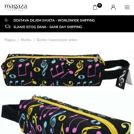
0
DOSTAVA DILJEM SVIJETA - WORLDWIDE SHIPPING
SLANJE ISTOG DANA - SAME DAY SHIPPING
Magaza
Muzika
Školski i kancelarijski pribor