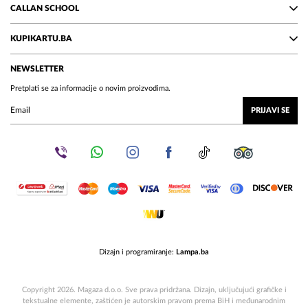
CALLAN SCHOOL
KUPIKARTU.BA
NEWSLETTER
Pretplati se za informacije o novim proizvodima.
PRIJAVI SE
Dizajn i programiranje:
Lampa.ba
Copyright 2026. Magaza d.o.o. Sve prava pridržana. Dizajn, uključujući grafičke i
tekstualne elemente, zaštićen je autorskim pravom prema BiH i međunarodnim