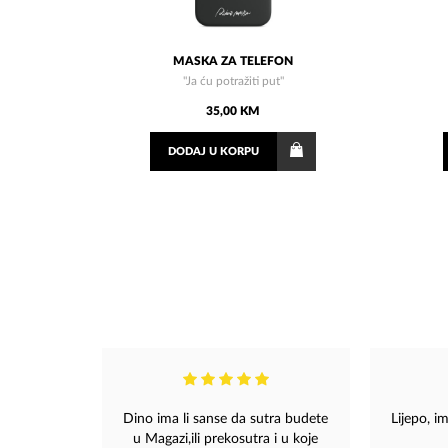
MASKA ZA TELEFON
"Ja ću potražiti put"
35,00 KM
DODAJ
U KORPU
Dino ima li sanse da sutra budete
Lijepo, im
u Magazi,ili prekosutra i u koje