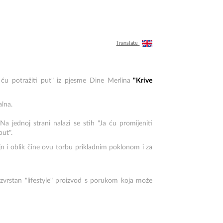
Translate
a ću potražiti put" iz pjesme Dine Merlina
"Krive
alna.
Na jednoj strani nalazi se stih "Ja ću promijeniti
put".
n i oblik čine ovu torbu prikladnim poklonom i za
izvrstan "lifestyle" proizvod s porukom koja može