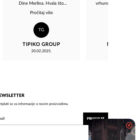
Dine Merlina. Hvala što
vrhunski Odusevljena 
postojite.lp
hvala vam
Pročitaj više
Pročitaj više
TG
MB
TIPIKO GROUP
Milana Banov
20.02.2025.
22.01.2025.
EWSLETTER
etplati se za informacije o novim proizvodima.
PRIJAVI SE