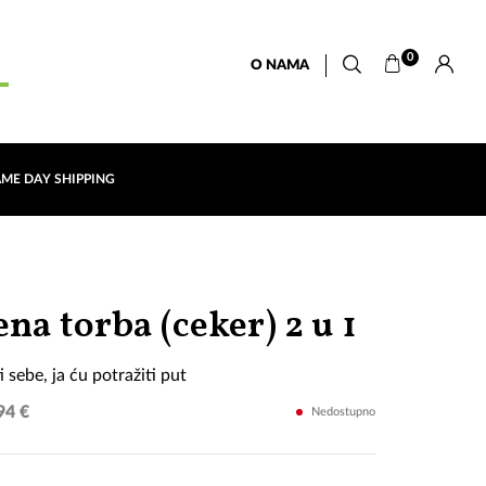
0
O NAMA
AME DAY SHIPPING
Ja
na torba (ceker) 2 u 1
ću
i sebe, ja ću potražiti put
promije
94 €
Nedostupno
sebe,
ja