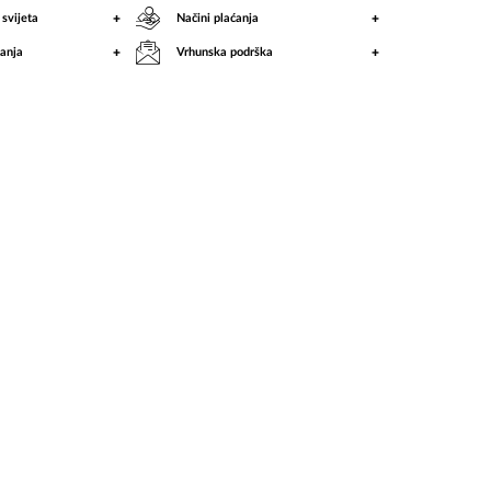
ću
+
+
 svijeta
Načini plaćanja
+
+
anja
Vrhunska podrška
potraži
put