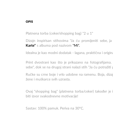
OPIS
Platnena torba (ceker/shopping bag) "2 u 1"
Dizajn inspirisan stihovima "Ja ću promijeniti sebe, j
Karte"
s albuma pod nazivom
"Mi".
Idealna je kao modni dodatak - lagana, praktična i origin
Print dvostrani kao što je prikazano na fotografijama. 
sebe", dok se na drugoj strani nalazi stih "Ja ću potražiti 
Ručke su crne boje i vrlo udobne na ramenu. Boja, dizaj
žene i muškarce svih uzrasta.
Ovaj "shopping bag" (platnena torba/ceker) također je 
biti izvor svakodnevne motivacije!
Sastav: 100% pamuk. Periva na 30°C.