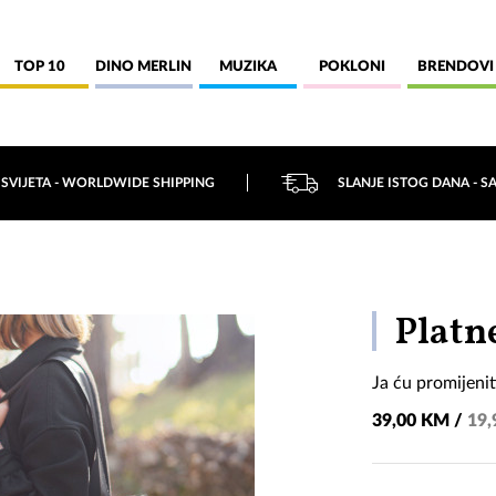
TOP 10
DINO MERLIN
MUZIKA
POKLONI
BRENDOVI
 SVIJETA - WORLDWIDE SHIPPING
SLANJE ISTOG DANA - S
Platne
Ja ću promijenit
39,00 KM /
19,