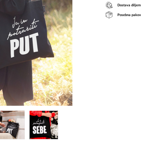
Dostava diljem
Posebna pakov