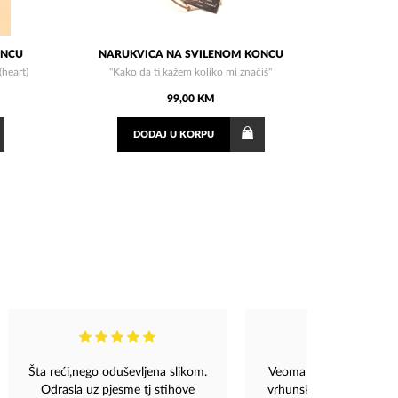
ONCU
NARUKVICA NA SVILENOM KONCU
(heart)
"Kako da ti kažem koliko mi značiš"
99,00 KM
DODAJ
U KORPU
Šta reći,nego oduševljena slikom.
Veoma profesionalan ti
Odrasla uz pjesme tj stihove
vrhunska brza dostava, 