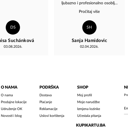
ljubazno i profesionalno osoblje,
koje Vas doceka sa osmjehom i
Pročitaj više
vrhunskom uslugom, cini ovo
mjesto posebnim u nasem
gradu????????
DS
SH
isa Suchánková
Sanja Hamidovic
03.08.2026.
02.04.2026.
O NAMA
PODRŠKA
SHOP
N
O nama
Dostava
Moj profil
Pr
Prodajne lokacije
Plaćanje
Moje narudžbe
Udruženje OK
Reklamacije
Izmjena lozinke
Novosti i blog
Uslovi korištenja
Učestala pitanja
KUPIKARTU.BA