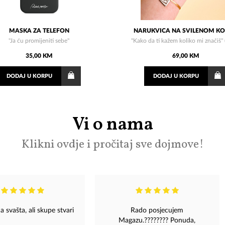
MASKA ZA TELEFON
NARUKVICA NA SVILENOM K
"Ja ću promijeniti sebe"
"Kako da ti kažem koliko mi značiš" 
35,00 KM
69,00 KM
DODAJ
U KORPU
DODAJ
U KORPU
Vi o nama
Klikni ovdje i pročitaj sve dojmove!
a svašta, ali skupe stvari
Rado posjecujem
Magazu.???????? Ponuda,