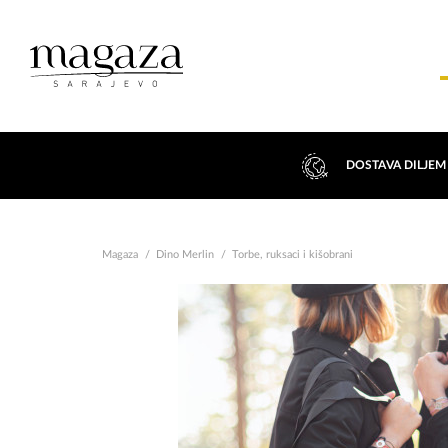
DOSTAVA DILJEM
Magaza
Dino Merlin
Torbe, ruksaci i kišobrani