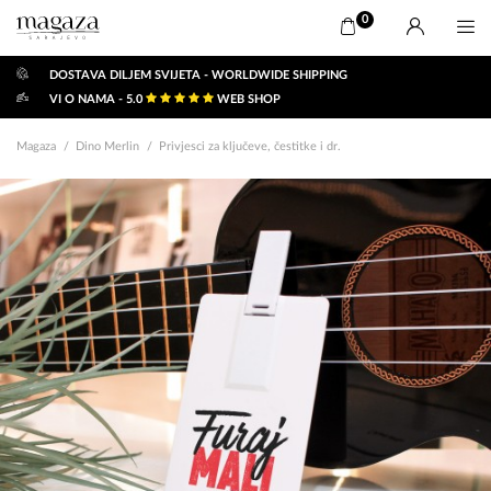
0
DOSTAVA DILJEM SVIJETA - WORLDWIDE SHIPPING
VI O NAMA - 5.0
WEB SHOP
Magaza
Dino Merlin
Privjesci za ključeve, čestitke i dr.