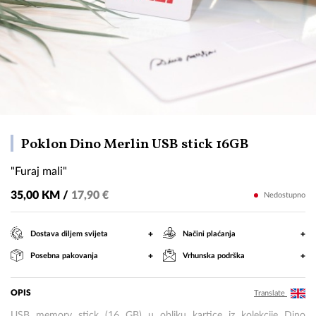
"Furaj
Poklon Dino Merlin USB stick 16GB
mali"
"Furaj mali"
35,00 KM /
17,90 €
Nedostupno
+
+
Dostava diljem svijeta
Načini plaćanja
+
+
Posebna pakovanja
Vrhunska podrška
OPIS
Translate
USB memory stick (16 GB) u obliku kartice iz kolekcije Dino