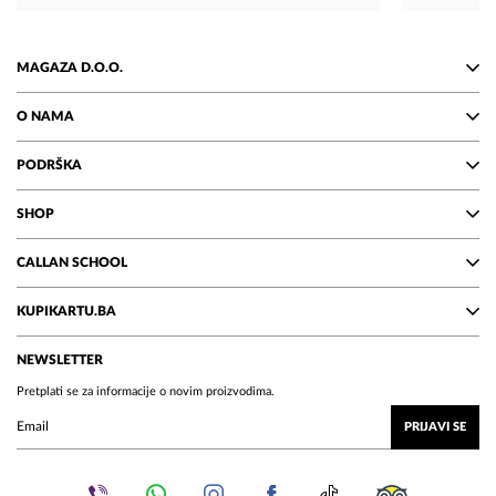
paket. D
čekam da 
divnoj ko
MAGAZA D.O.O.
O NAMA
PODRŠKA
SHOP
CALLAN SCHOOL
KUPIKARTU.BA
NEWSLETTER
Pretplati se za informacije o novim proizvodima.
PRIJAVI SE