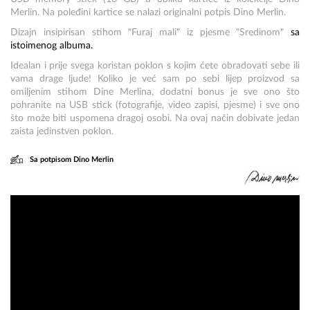
Merlin. Na poleđini kartice se nalazi originalni potpis Dino Merlin.
Dizajn insipirisan stihom "Furaj mali" iz pjesme "Sredinom"
sa
istoimenog albuma.
Idealan i prije svega koristan poklon s kojim ćete obradovati sebe ili
vama drage ljude! Koliko je već sam po sebi lijep proizvod sa
omiljenim stihom Dine Merlina, dodatni bonus je sve ono što
pohranite na USB stick (fotografije, video zapisi, pjesme) i sve ono
što može biti uspomena dragoj osobi. Na ovaj način dobivate jedan
zaista jedinstven poklon.
Sa potpisom Dino Merlin