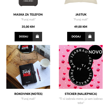
MASKA ZA TELEFON
JASTUK
"Furaj mali"
"Furaj mali"
35,00 KM
49,00 KM
DODAJ
DODAJ
NOVO
ROKOVNIK (NOTES)
STICKER (NALJEPNICA)
"Furaj mali"
"Ti si izabrala mene, ja sam izabrao
tebe"