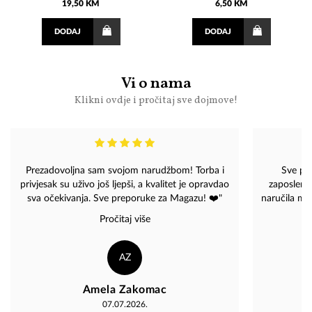
19,50 KM
6,50 KM
DODAJ
DODAJ
Vi o nama
Klikni ovdje i pročitaj sve dojmove!
Prezadovoljna sam svojom narudžbom! Torba i
Sve pr
privjesak su uživo još ljepši, a kvalitet je opravdao
zaposlene.
sva očekivanja. Sve preporuke za Magazu! ❤️"
naručila mal
jako prijatn
Pročitaj više
da imam jako
da mi pomo
rešimo sit
AZ
odustanem o
problema vr
Amela Zakomac
me je oduš
07.07.2026.
me upozora