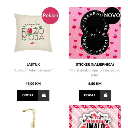
Poklon
NOVO
JASTUK
STICKER (NALJEPNICA)
"I ja imam tebe ružo moja"
"Ti si izabrala mene, ja sam izabrao
tebe"
49,00 KM
6,50 KM
DODAJ
DODAJ