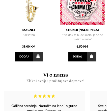
MAGNET
STICKER (NALJEPNICA)
Saksofon
"Sve dok te bude imalo, ja se ne
plašim nimalo"
39,00 KM
6,50 KM
DODAJ
DODAJ
Vi o nama
Klikni ovdje i pročitaj sve dojmove!
Odlična saradnja. Narudžbina lepo i sigurno
Sve prep