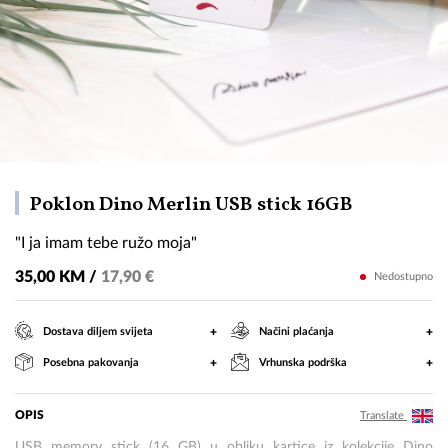
"I
Poklon Dino Merlin USB stick 16GB
ja
"I ja imam tebe ružo moja"
imam
tebe
35,00 KM /
17,90 €
Nedostupno
ružo
moja"
+
+
Dostava diljem svijeta
Načini plaćanja
+
+
Posebna pakovanja
Vrhunska podrška
OPIS
Translate
USB memory stick (16 GB) u obliku kartice iz kolekcije Dino