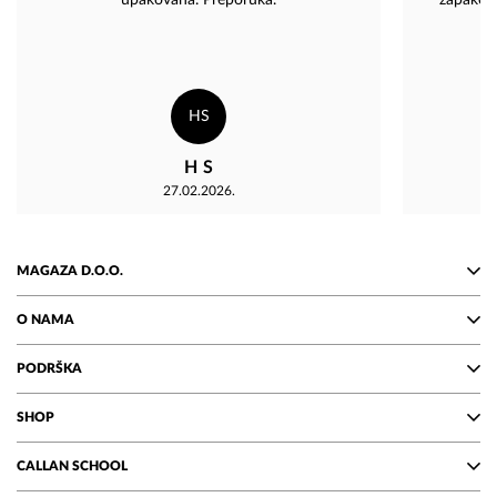
upakovana. Preporuka.
zapakova
HS
H S
27.02.2026.
MAGAZA D.O.O.
O NAMA
PODRŠKA
SHOP
CALLAN SCHOOL