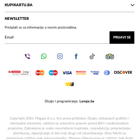
KUPIKARTU.BA
NEWSLETTER
Pretplati se za informacije o novim proizvodima.
PRIJAVI SE
Dizajn i programiranje:
Lampa.ba
Copyright 2026. Magaza d.o.o. Sve prava pridržana. Dizajn, uključujući grafičke i
tekstualne elemente, zaštićen je autorskim pravom prema BiH i međunarodnim
propisima. Zabranjeno je svako neovlašteno kopiranje, reprodukcija, prepravljanje,
distribucija, objavljivanje ili bilo koji drugi vid iskorištavanja. Dino Merlin je
registrovan zaštitni znak autora/vlasnika. Magaza i Magaza logo je zaštitni znak firme