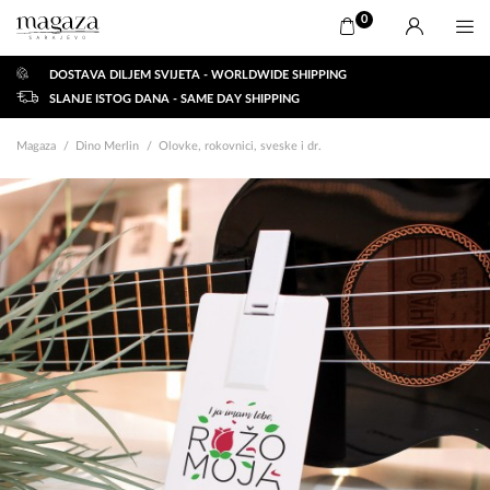
0
DOSTAVA DILJEM SVIJETA - WORLDWIDE SHIPPING
SLANJE ISTOG DANA - SAME DAY SHIPPING
Magaza
Dino Merlin
Olovke, rokovnici, sveske i dr.