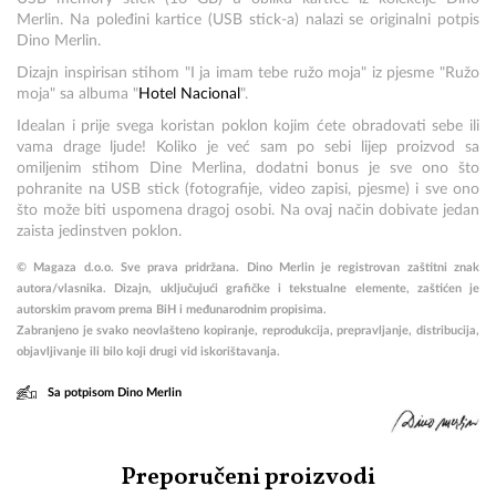
Merlin. Na poleđini kartice (USB stick-a) nalazi se originalni potpis
Dino Merlin.
Dizajn inspirisan stihom "I ja imam tebe ružo moja" iz pjesme "Ružo
moja" sa albuma "
Hotel Nacional
".
Idealan i prije svega koristan poklon kojim ćete obradovati sebe ili
vama drage ljude!
Koliko je već sam po sebi lijep proizvod sa
omiljenim stihom Dine Merlina, dodatni bonus je sve ono što
pohranite na USB stick (fotografije, video zapisi, pjesme) i sve ono
što može biti uspomena dragoj osobi. Na ovaj način dobivate jedan
zaista jedinstven poklon.
© Magaza d.o.o. Sve prava pridržana. Dino Merlin je registrovan zaštitni znak
autora/vlasnika.
Dizajn, uključujući grafičke i tekstualne elemente, zaštićen je
autorskim pravom prema BiH i međunarodnim propisima.
Zabranjeno je svako neovlašteno kopiranje, reprodukcija, prepravljanje, distribucija,
objavljivanje ili bilo koji drugi vid iskorištavanja.
Sa potpisom Dino Merlin
Preporučeni proizvodi