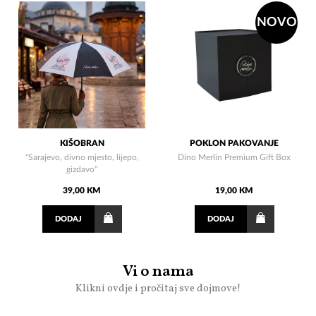
NOVO
KIŠOBRAN
POKLON PAKOVANJE
"Sarajevo, divno mjesto, lijepo,
Dino Merlin Premium Gift Box
gizdavo"
39,00 KM
19,00 KM
DODAJ
DODAJ
Vi o nama
Klikni ovdje i pročitaj sve dojmove!