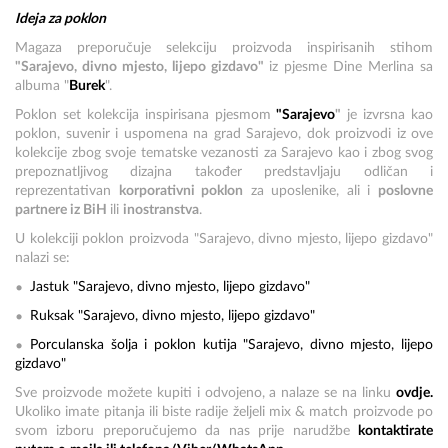
Ideja za poklon
Magaza preporučuje selekciju proizvoda inspirisanih stihom
"Sarajevo, divno mjesto, lijepo gizdavo"
iz pjesme Dine Merlina sa
albuma "
Burek
".
Poklon set kolekcija inspirisana pjesmom
"Sarajevo
"
je izvrsna kao
poklon, suvenir i uspomena na grad Sarajevo, dok proizvodi iz ove
kolekcije zbog svoje tematske vezanosti za Sarajevo kao i zbog svog
prepoznatljivog dizajna također predstavljaju odličan i
reprezentativan
korporativni poklon
za uposlenike, ali i
poslovne
partnere iz BiH
ili
inostranstva
.
U kolekciji poklon proizvoda "Sarajevo, divno mjesto, lijepo gizdavo"
nalazi se:
Jastuk "Sarajevo, divno mjesto, lijepo gizdavo"
Ruksak "Sarajevo, divno mjesto, lijepo gizdavo"
Porculanska šolja i poklon kutija "Sarajevo, divno mjesto, lijepo
gizdavo"
Sve proizvode možete kupiti i odvojeno, a nalaze se na linku
ovdje.
Ukoliko imate pitanja ili biste radije željeli mix & match proizvode po
svom izboru preporučujemo da nas prije narudžbe
kontaktirate