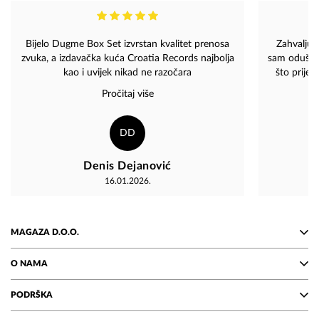
Bijelo Dugme Box Set izvrstan kvalitet prenosa
Zahvaljuj
zvuka, a izdavačka kuća Croatia Records najbolja
sam oduševl
kao i uvijek nikad ne razočara
što prije 
Pročitaj više
DD
Denis Dejanović
16.01.2026.
MAGAZA D.O.O.
O NAMA
PODRŠKA