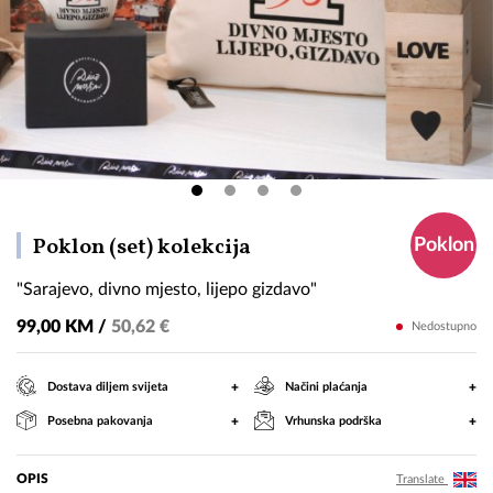
"Sarajevo,
Poklon (set) kolekcija
Poklon
divno
"Sarajevo, divno mjesto, lijepo gizdavo"
mjesto,
lijepo
99,00 KM /
50,62 €
Nedostupno
gizdavo"
+
+
Dostava diljem svijeta
Načini plaćanja
+
+
Posebna pakovanja
Vrhunska podrška
OPIS
Translate