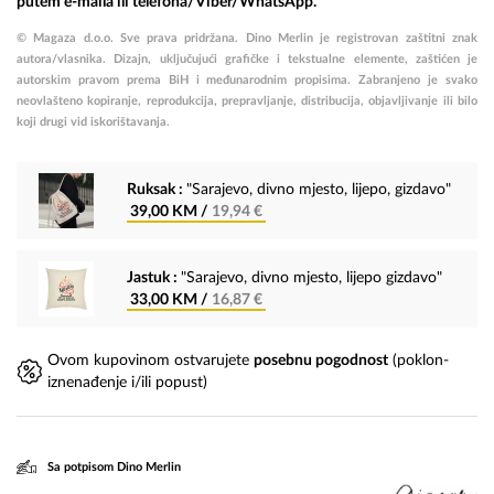
putem e-maila ili telefona/Viber/WhatsApp.
© Magaza d.o.o. Sve prava pridržana. Dino Merlin je registrovan zaštitni znak
autora/vlasnika.
Dizajn, uključujući grafičke i tekstualne elemente, zaštićen je
autorskim pravom prema BiH i međunarodnim propisima.
Zabranjeno je svako
neovlašteno kopiranje, reprodukcija, prepravljanje, distribucija, objavljivanje ili bilo
koji drugi vid iskorištavanja.
Ruksak :
"Sarajevo, divno mjesto, lijepo, gizdavo"
39,00 KM /
19,94 €
Jastuk :
"Sarajevo, divno mjesto, lijepo gizdavo"
33,00 KM /
16,87 €
Ovom kupovinom ostvarujete
posebnu pogodnost
(poklon-
iznenađenje i/ili popust)
Sa potpisom Dino Merlin