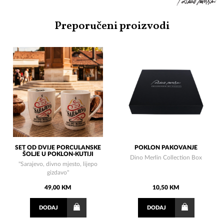
Preporučeni proizvodi
SET OD DVIJE PORCULANSKE
POKLON PAKOVANJE
ŠOLJE U POKLON-KUTIJI
Dino Merlin Collection Box
"Sarajevo, divno mjesto, lijepo
gizdavo"
49,00 KM
10,50 KM
DODAJ
DODAJ