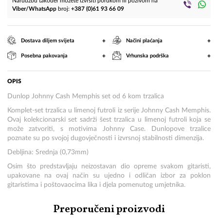
Narudžbu također možete izvršiti porukom ili pozivom na
Viber/WhatsApp
broj:
+387 (0)61 93 66 09
+
+
Dostava diljem svijeta
Načini plaćanja
+
+
Posebna pakovanja
Vrhunska podrška
OPIS
Dunlop Johnny Cash Memphis set od 6 kom trzalica
Komplet-set trzalica u limenoj futroli iz serije Johnny Cash Memphis.
Ovaj kolekcionarski set sadrži šest trzalica u limenoj futroli koja se
može zatvoriti, s motivima Johnny Case. Dunlopove trzalice
poznate su po svojoj dugovječnosti i izvrsnoj stabilnosti dimenzija.
Debljina: Srednja (0,73mm)
Osim što predstavljaju neizostavan dio opreme svakom gitaristi,
upakovane na ovaj način su ujedno i odličan izbor za poklon
gitaristima i poštovaocima lika i djela pomenutog umjetnika.
Preporučeni proizvodi