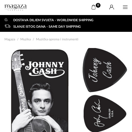
0
DOSTAVA DILJEM SVIJETA - WORLDWIDE SHIPPING
SLANJE ISTOG DANA - SAME DAY SHIPPING
Magaza
Muzika
Muzička oprema i instrumenti