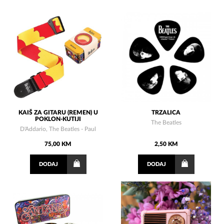
KAIŠ ZA GITARU (REMEN) U
TRZALICA
POKLON-KUTIJI
The Beatles
D'Addario, The Beatles - Paul
75,00 KM
2,50 KM
DODAJ
DODAJ