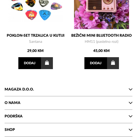
POKLON-SET TRZALICA U KUTIJI
BEŽIČNI MINI BLUETOOTH RADIO
Santana
HM11 (pastelno rozi)
29,00 KM
45,00 KM
DODAJ
DODAJ
MAGAZA D.O.O.
O NAMA
PODRŠKA
SHOP