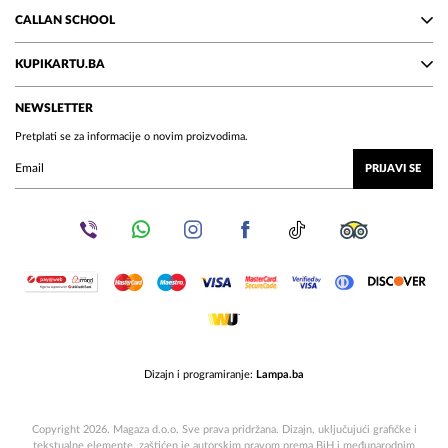
CALLAN SCHOOL
KUPIKARTU.BA
NEWSLETTER
Pretplati se za informacije o novim proizvodima.
PRIJAVI SE
Dizajn i programiranje:
Lampa.ba
Copyright 2026. Magaza d.o.o. Sve prava pridržana. Dizajn, uključujući grafičke i
tekstualne elemente, zaštićen je autorskim pravom prema BiH i međunarodnim