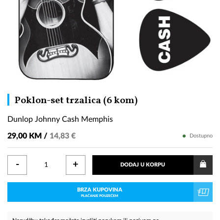
Dunlop
Poklon-set trzalica (6 kom)
Johnny
Dunlop Johnny Cash Memphis
Cash
Memphis
29,00 KM /
14,83 €
Dostupno
-
+
DODAJ U KORPU
BRZA KUPOVINA
PLAĆANJE POUZEĆEM