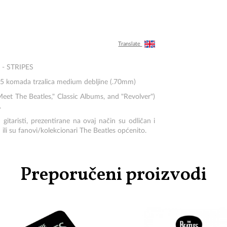
Translate
 - STRIPES
se 15 komada trzalica medium debljine (.70mm)
"Meet The Beatles," Classic Albums, and "Revolver")
.
itaristi, prezentirane na ovaj način su odličan i
ru ili su fanovi/kolekcionari The Beatles općenito.
Preporučeni proizvodi