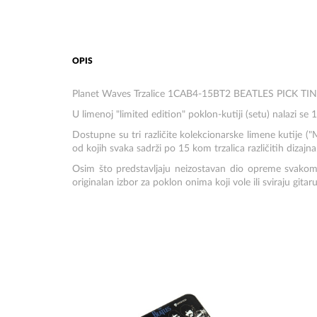
OPIS
Planet Waves Trzalice 1CAB4-15BT2 BEATLES PICK TIN
U limenoj "limited edition" poklon-kutiji (setu) nalazi 
Dostupne su tri različite kolekcionarske limene kutije (
od kojih svaka sadrži po 15 kom trzalica različitih dizajna
Osim što predstavljaju neizostavan dio opreme svakom g
originalan izbor za poklon onima koji vole ili sviraju gita