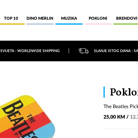
TOP 10
DINO MERLIN
MUZIKA
POKLONI
BRENDOVI
 SVIJETA - WORLDWIDE SHIPPING
SLANJE ISTOG DANA - S
Poklo
The Beatles Pick
25,00 KM /
12,