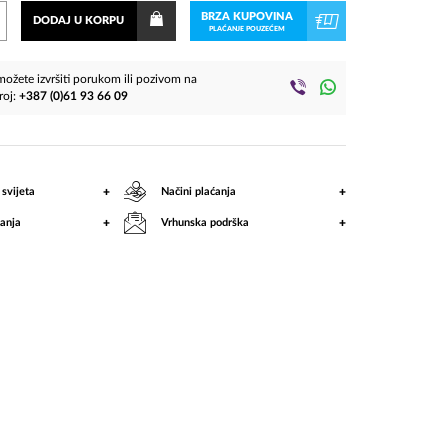
Stripe
BRZA KUPOVINA
DODAJ U KORPU
PLAĆANJE POUZEĆEM
ožete izvršiti porukom ili pozivom na
roj:
+387 (0)61 93 66 09
+
+
 svijeta
Načini plaćanja
+
+
anja
Vrhunska podrška