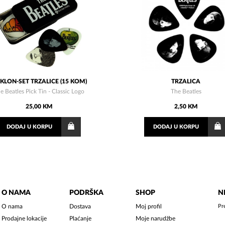
KLON-SET TRZALICE (15 KOM)
TRZALICA
e Beatles Pick Tin - Classic Logo
The Beatles
25,00 KM
2,50 KM
DODAJ
U KORPU
DODAJ
U KORPU
O NAMA
PODRŠKA
SHOP
N
O nama
Dostava
Moj profil
Pr
Prodajne lokacije
Plaćanje
Moje narudžbe