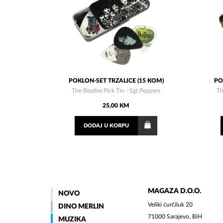
POKLON-SET TRZALICE (15 KOM)
PO
The Beatles Pick Tin - Sgt.Peppers
Th
25,00 KM
DODAJ
U KORPU
MAGAZA D.O.O.
NOVO
Veliki ćurčiluk 20
DINO MERLIN
71000 Sarajevo, BiH
MUZIKA