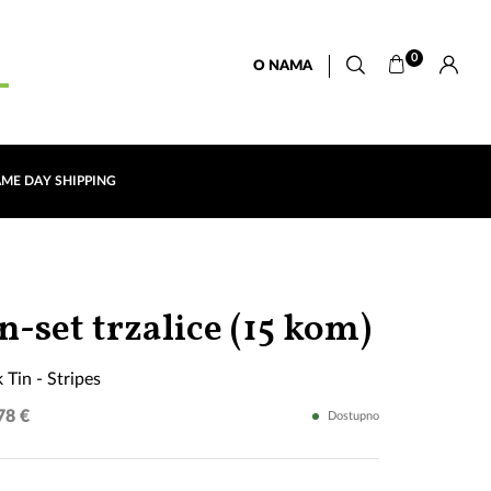
0
O NAMA
AME DAY SHIPPING
The
n-set trzalice (15 kom)
Beatle
 Tin - Stripes
Pick
78 €
Dostupno
Tin
-