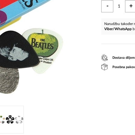
-
+
Narudžbu također m
Viber/WhatsApp
b
Dostava diljem
Posebna pakov