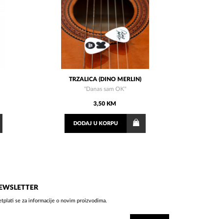
TRZALICA (DINO MERLIN)
''Danas sam OK''
3,50 KM
DODAJ
U KORPU
EWSLETTER
etplati se za informacije o novim proizvodima.