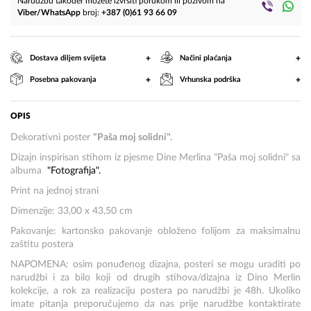
Narudžbu također možete izvršiti porukom ili pozivom na
Viber/WhatsApp
broj:
+387 (0)61 93 66 09
+
+
Dostava diljem svijeta
Načini plaćanja
+
+
Posebna pakovanja
Vrhunska podrška
OPIS
Dekorativni poster
"Paša moj solidni".
Dizajn inspirisan stihom iz pjesme Dine Merlina "Paša moj solidni" sa
albuma
"Fotografija".
Print na jednoj strani
Dimenzije: 33,00 x 43,50 cm
Pakovanje: kartonsko pakovanje obloženo folijom za maksimalnu
zaštitu postera
NAPOMENA: osim ponuđenog dizajna, posteri se mogu uraditi po
narudžbi i za bilo koji od drugih stihova/dizajna iz Dino Merlin
kolekcije, a rok za realizaciju postera po narudžbi je 48h. Ukoliko
imate pitanja preporučujemo da nas prije narudžbe kontaktirate