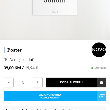
"Paša
Poster
NOVO
moj
"Paša moj solidni"
solidni"
39,00 KM /
19,94 €
Dostupno
-
+
DODAJ U KORPU
BRZA KUPOVINA
PLAĆANJE POUZEĆEM