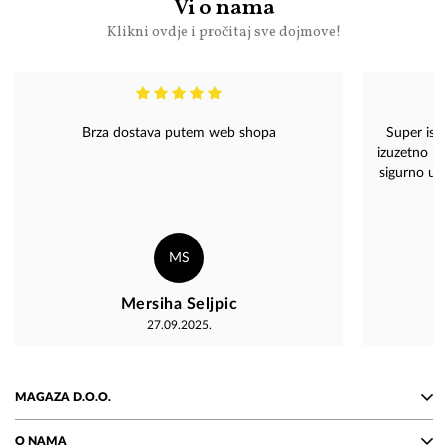
Vi o nama
Klikni ovdje i pročitaj sve dojmove!
Brza dostava putem web shopa
Super isk
izuzetno lju
sigurno upa
kvalite
MS
Mersiha Seljpic
27.09.2025.
MAGAZA D.O.O.
O NAMA