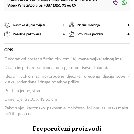
Narudžbu također možete izvršiti porukom ili pozivom na
Viber/WhatsApp
broj:
+387 (0)61 93 66 09
+
+
Dostava diljem svijeta
Načini plaćanja
+
+
Posebna pakovanja
Vrhunska podrška
OPIS
Dekorativni poster s žutim okvirom
"Aj, mene majka jednog ima".
Dizajn inspirisan tradicionalnom pjesmom (sevdalinkom).
Idealan poklon za novorođene dječake, uređenje dječije sobe /
kutka, rođendane i druge posebne prilike.
Print na jednoj strani
Dimenzije: 33,00 x 43,50 cm
Pakovanje: kartonsko pakovanje obloženo folijom za maksimalnu
zaštitu postera
Preporučeni proizvodi