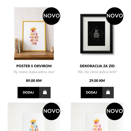
NOVO
NOVO
POSTER S OKVIROM
DEKORACIJA ZA ZID
"Aj, mene majka jednu ima"
"Ah, što ćemo ljubav kriti"
89,00 KM
29,00 KM
DODAJ
DODAJ
NOVO
NOVO