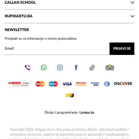
CALLAN SCHOOL
KUPIKARTU.BA
NEWSLETTER
Pretplati se za informacije o novim proizvodima.
PRIJAVI SE
Dizajn i programiranje:
Lampa.ba
Copyright 2026. Magaza d.o.o. Sve prava pridržana. Dizajn, uključujući grafičke i
tekstualne elemente, zaštićen je autorskim pravom prema BiH i međunarodnim