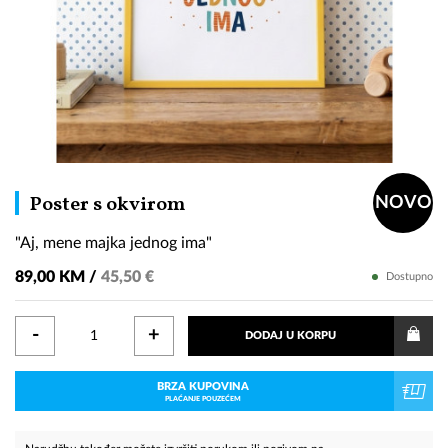
"Aj,
Poster s okvirom
NOVO
mene
"Aj, mene majka jednog ima"
majka
jednog
89,00 KM /
45,50 €
Dostupno
ima"
-
+
DODAJ U KORPU
BRZA KUPOVINA
PLAĆANJE POUZEĆEM