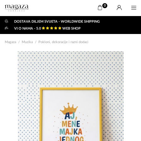
0
DOSTAVA DILJEM SVIJETA - WORLDWIDE SHIPPING
VI O NAMA - 5.0
WEB SHOP
Magaza
Muzika
Pokloni, dekoracije i razni dodaci