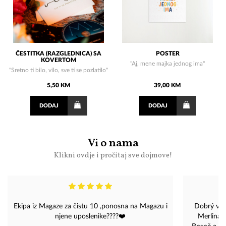
ČESTITKA (RAZGLEDNICA) SA
POSTER
KOVERTOM
"Aj, mene majka jednog ima"
"Sretno ti bilo, vilo, sve ti se pozlatilo"
5,50 KM
39,00 KM
DODAJ
DODAJ
Vi o nama
Klikni ovdje i pročitaj sve dojmove!
Ekipa iz Magaze za čistu 10 ,ponosna na Magazu i
Dobrý večer, chtěl jsem navštívit 
njene uposlenike????❤️
Merlina, 