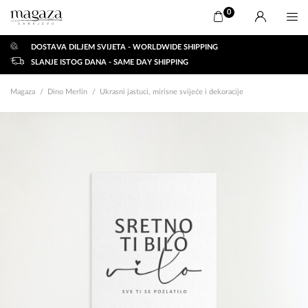
0
DOSTAVA DILJEM SVIJETA - WORLDWIDE SHIPPING
SLANJE ISTOG DANA - SAME DAY SHIPPING
Magaza
Dino Merlin
Ukrasni jastuci, mirisne svijeće i dekoracije