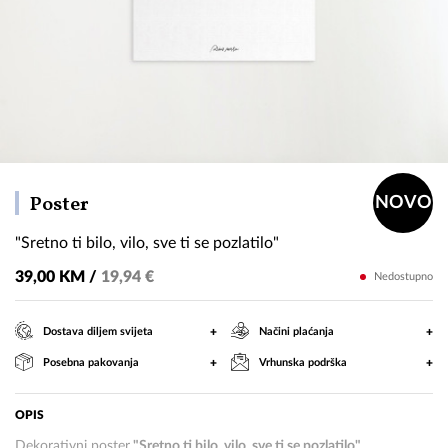
"Sretno
Poster
NOVO
ti
"Sretno ti bilo, vilo, sve ti se pozlatilo"
bilo,
vilo,
39,00 KM /
19,94 €
Nedostupno
sve
ti
+
+
Dostava diljem svijeta
Načini plaćanja
se
+
+
Posebna pakovanja
Vrhunska podrška
pozlatilo"
OPIS
Dekorativni poster
"Sretno ti bilo, vilo, sve ti se pozlatilo"