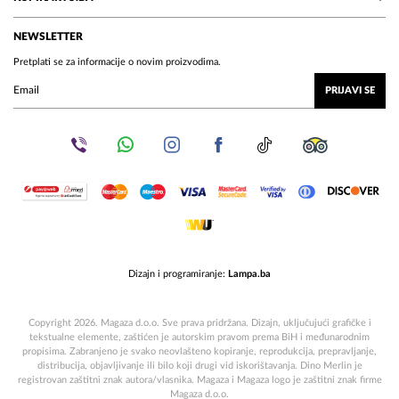
NEWSLETTER
Pretplati se za informacije o novim proizvodima.
PRIJAVI SE
Dizajn i programiranje:
Lampa.ba
Copyright 2026. Magaza d.o.o. Sve prava pridržana. Dizajn, uključujući grafičke i
tekstualne elemente, zaštićen je autorskim pravom prema BiH i međunarodnim
propisima. Zabranjeno je svako neovlašteno kopiranje, reprodukcija, prepravljanje,
distribucija, objavljivanje ili bilo koji drugi vid iskorištavanja. Dino Merlin je
registrovan zaštitni znak autora/vlasnika. Magaza i Magaza logo je zaštitni znak firme
Magaza d.o.o.