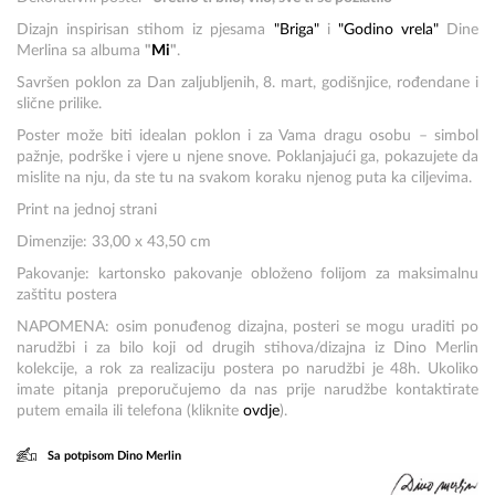
Dizajn inspirisan stihom iz pjesama
"Briga"
i
"Godino vrela"
Dine
Merlina sa albuma
"
Mi
"
.
Savršen poklon za Dan zaljubljenih, 8. mart, godišnjice, rođendane i
slične prilike.
Poster može biti idealan poklon i za Vama dragu osobu – simbol
pažnje, podrške i vjere u njene snove. Poklanjajući ga, pokazujete da
mislite na nju, da ste tu na svakom koraku njenog puta ka ciljevima.
Print na jednoj strani
Dimenzije: 33,00 x 43,50 cm
Pakovanje: kartonsko pakovanje obloženo folijom za maksimalnu
zaštitu postera
NAPOMENA: osim ponuđenog dizajna, posteri se mogu uraditi po
narudžbi i za bilo koji od drugih stihova/dizajna iz Dino Merlin
kolekcije, a rok za realizaciju postera po narudžbi je 48h. Ukoliko
imate pitanja preporučujemo da nas prije narudžbe kontaktirate
putem emaila ili telefona (kliknite
ovdje
).
Sa potpisom Dino Merlin