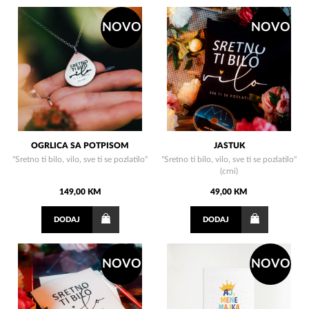
NOVO
NOVO
OGRLICA SA POTPISOM
JASTUK
"Sretno ti bilo, vilo, sve ti se pozlatilo"
"Sretno ti bilo, vilo, sve ti se pozlatilo"
(crni)
149,00 KM
49,00 KM
DODAJ
DODAJ
NOVO
NOVO