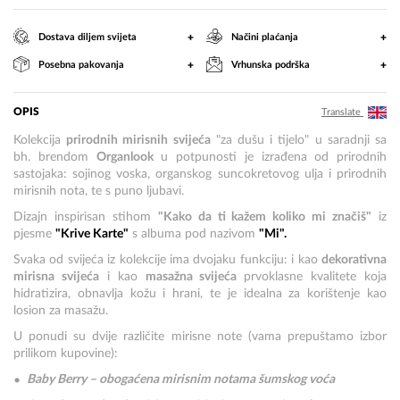
+
+
Dostava diljem svijeta
Načini plaćanja
+
+
Posebna pakovanja
Vrhunska podrška
OPIS
Translate
Kolekcija
prirodnih mirisnih svijeća
"za dušu i tijelo" u saradnji sa
bh. brendom
Organlook
u potpunosti je izrađena od prirodnih
sastojaka: sojinog voska, organskog suncokretovog ulja i prirodnih
mirisnih nota, te s puno ljubavi.
Dizajn inspirisan stihom
"Kako da ti kažem koliko mi značiš"
iz
pjesme
"Krive Karte"
s albuma pod nazivom
"Mi".
Svaka od svijeća iz kolekcije ima dvojaku funkciju: i kao
dekorativna
mirisna svijeća
i kao
masažna svijeća
prvoklasne kvalitete koja
hidratizira, obnavlja kožu i hrani, te je idealna za korištenje kao
losion za masažu.
U ponudi su dvije različite mirisne note (vama prepuštamo izbor
prilikom kupovine):
Baby Berry – obogaćena mirisnim notama šumskog voća