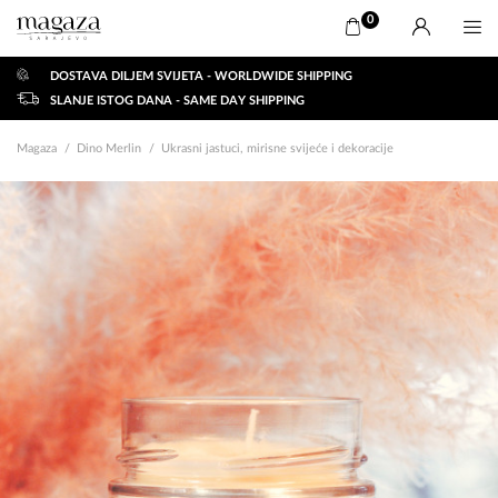
0
DOSTAVA DILJEM SVIJETA - WORLDWIDE SHIPPING
SLANJE ISTOG DANA - SAME DAY SHIPPING
Magaza
Dino Merlin
Ukrasni jastuci, mirisne svijeće i dekoracije