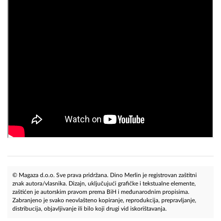
© Magaza d.o.o. Sve prava pridržana. Dino Merlin je registrovan zaštitni
znak autora/vlasnika. Dizajn, uključujući grafičke i tekstualne elemente,
zaštićen je autorskim pravom prema BiH i međunarodnim propisima.
Zabranjeno je svako neovlašteno kopiranje, reprodukcija, prepravljanje,
distribucija, objavljivanje ili bilo koji drugi vid iskorištavanja.