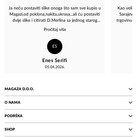
Ja neću postaviti slike onoga što sam sve kupio u
Kao velik
Magazi,od poklona,nakita,ukrasa...ali ću postaviti
Sarajevo 
dvije slike i citirati D.Merlina sa jednog starog
trgovinu .
koncerta..."Ja znam da dok je vas,da će još 1000
osoblje,u
Pročitaj više
godina Bosnom Behar beharati "! P.S. Hvala
,na
porodici Dervišhalidović na lijepom poklonu!
ploca,r
sl,šalica,j
ES
Enes Serifi
05.04.2026.
MAGAZA D.O.O.
O NAMA
PODRŠKA
SHOP