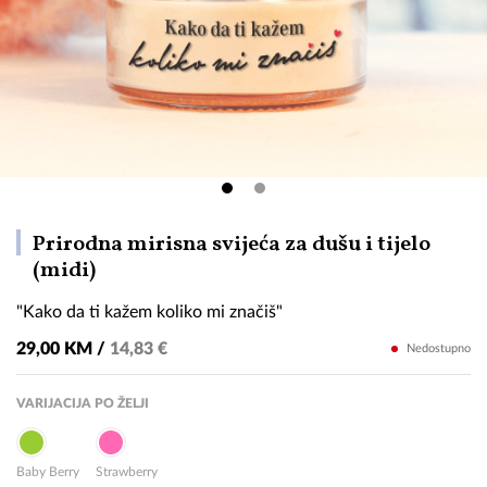
Prirodna mirisna svijeća za dušu i tijelo
"Kako
(midi)
da
"Kako da ti kažem koliko mi značiš"
ti
kažem
29,00 KM /
14,83 €
Nedostupno
koliko
mi
VARIJACIJA PO ŽELJI
značiš"
Baby Berry
Strawberry