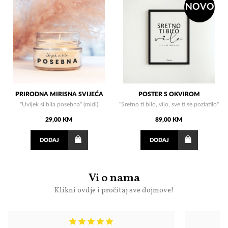
NOVO
PRIRODNA MIRISNA SVIJEĆA
POSTER S OKVIROM
"Uvijek si bila posebna" (midi)
"Sretno ti bilo, vilo, sve ti se pozlatilo"
29,00 KM
89,00 KM
DODAJ
DODAJ
Vi o nama
Klikni ovdje i pročitaj sve dojmove!