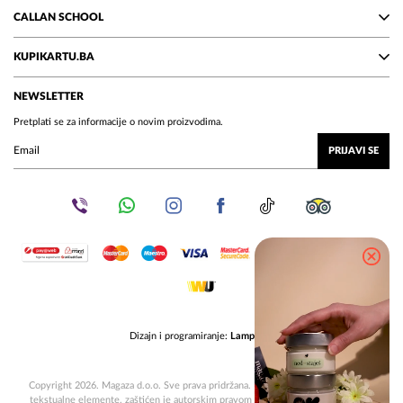
CALLAN SCHOOL
KUPIKARTU.BA
NEWSLETTER
Pretplati se za informacije o novim proizvodima.
PRIJAVI SE
Dizajn i programiranje:
Lampa.ba
Copyright 2026. Magaza d.o.o. Sve prava pridržana. Dizajn, uključujući grafičke i
tekstualne elemente, zaštićen je autorskim pravom prema BiH i međunarodnim