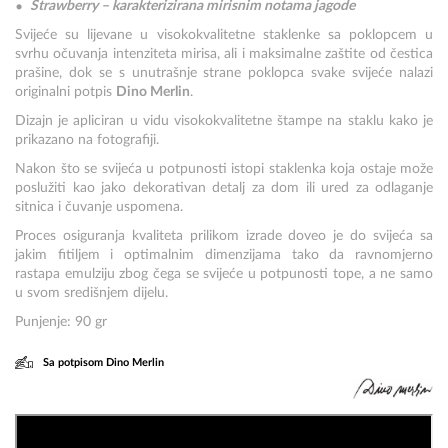
Strawberry – karakterizirana mirisnim notama jagode
Svijeće su lijevane u visokokvalitetne staklenke sa poklopcem u
svrhu očuvanja intenziteta mirisa, ali i maksimalne zaštite od čestica
prašine, dok se s unutrašnje strane poklopca svake svijeće nalazi
originalni potpis
Dino Merlin
.
Dizajn je apliciran u vidu visokokvalitetne štampe na staklu kako je
prikazano na fotografiji.
Nakon što se svijeća u potpunosti istopi staklenka koja ostaje može
poslužiti kao jako dekorativan detalj za dom ili ured za odlaganje
sitnica i čuvanje uspomena.
Proces osiguranja kvaliteta prilikom izrade doveo je do svijeća sa
jakim fitiljem i optimalnim dimenzijama tako da ravnomjerno
rastapa emulziju zbog čega se svijeće u potpunosti tope, a ne samo
u svom središnjem dijelu.
Punjenje: 90 gr
Sa potpisom Dino Merlin