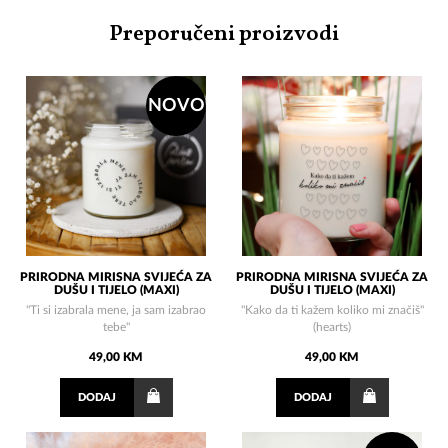
Preporučeni proizvodi
NOVO
PRIRODNA MIRISNA SVIJEĆA ZA
PRIRODNA MIRISNA SVIJEĆA ZA
DUŠU I TIJELO (MAXI)
DUŠU I TIJELO (MAXI)
"Ti si izabrala mene, ja sam izabrao
"Kako da ti kažem koliko mi značiš"
tebe"
(hearts)
49,00 KM
49,00 KM
DODAJ
DODAJ