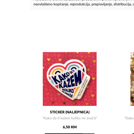
neovlašteno kopiranje, reprodukcija, prepravljanje, distribucija, ob
STICKER (NALJEPNICA)
"Kako da ti kažem koliko mi značiš"
"Kako 
6,50 KM