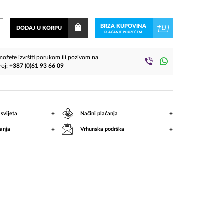
koliko
mi
BRZA KUPOVINA
DODAJ U KORPU
PLAĆANJE POUZEĆEM
značiš"
ožete izvršiti porukom ili pozivom na
roj:
+387 (0)61 93 66 09
+
+
 svijeta
Načini plaćanja
+
+
anja
Vrhunska podrška