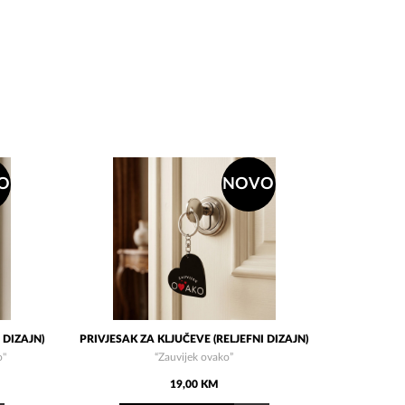
O
NOVO
 DIZAJN)
PRIVJESAK ZA KLJUČEVE (RELJEFNI DIZAJN)
o"
“Zauvijek ovako”
19,00 KM