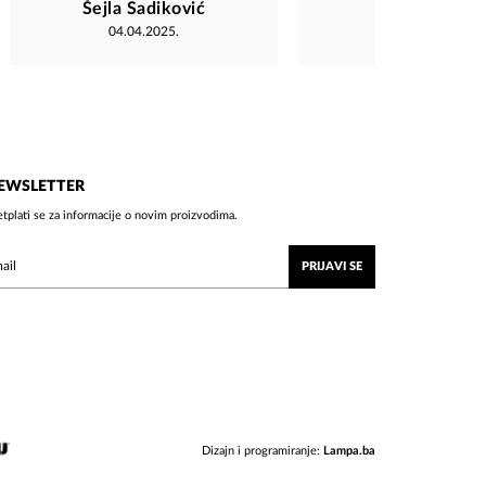
Šejla Sadiković
Džan Zimić
04.04.2025.
03.04.2026.
EWSLETTER
etplati se za informacije o novim proizvodima.
PRIJAVI SE
Dizajn i programiranje:
Lampa.ba