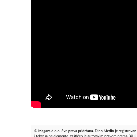
© Magaza d.o.o. Sve prava pridržana. Dino Merlin je registrovan z
i tekstualne elemente, zaštićen je autorskim pravom prema BiH