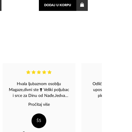
DODAJ
U KORPU
Hvala ljubaznom osoblju
Odlična usluga, jako l
Magaze,divni ste ❣️ Veliki poljubac
uposlenici i sirok aso
i srce za Dinu od Nađe.Jedva
ploca, kaseta i cd-
čekamo koncert ❤️
Pročitaj više
ŠS
DZ