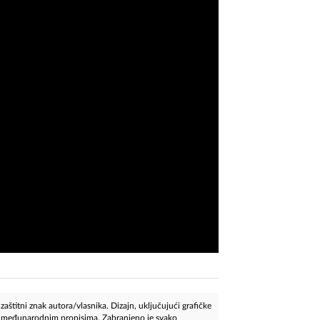
aštitni znak autora/vlasnika. Dizajn, uključujući grafičke
 i međunarodnim propisima. Zabranjeno je svako