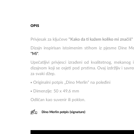
OPIS
Privjesak za ključeve
"Kako da ti kažem koliko mi značiš"
Dizajn inspirisan istoimenim stihom iz pjesme Dine M
"Mi"
.
Upečatljivi privjesci izrađeni od kvalitetnog, mekanog i
dizajnom koji se osjeti pod prstima. Ovaj izdržljiv i sav
za svaki džep.
▪ Originalni potpis „Dino Merlin“ na poleđini
▪ Dimenzije: 50 x 49,6 mm
Odličan kao suvenir ili poklon.
Dino Merlin potpis (signature)