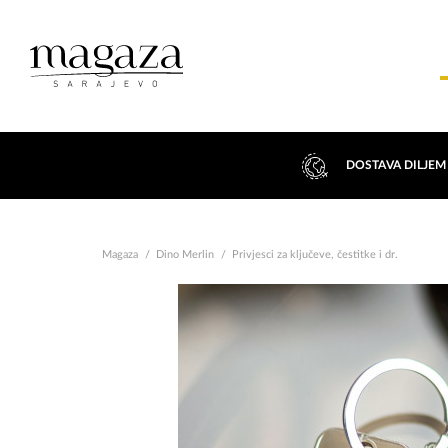
DOSTAVA DILJEM
Magaza
Dino Merlin
Privjesci za ključeve, čestitke i dr.