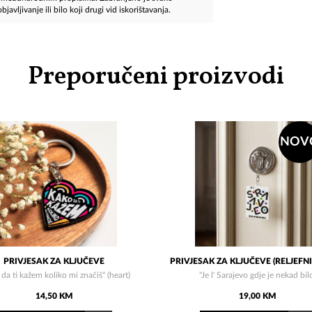
javljivanje ili bilo koji drugi vid iskorištavanja.
Preporučeni proizvodi
NOV
PRIVJESAK ZA KLJUČEVE
PRIVJESAK ZA KLJUČEVE (RELJEFNI
da ti kažem koliko mi značiš" (heart)
"Je l' Sarajevo gdje je nekad bil
14,50 KM
19,00 KM