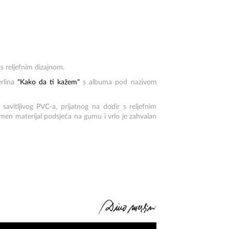
s reljefnim dizajnom.
erlina
"Kako da ti kažem"
s albuma pod nazivom
 savitljivog PVC-a, prijatnog na dodir s reljefnim
remen materijal podsjeća na gumu i vrlo je zahvalan