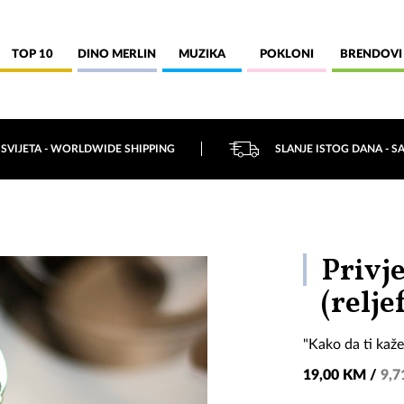
TOP 10
DINO MERLIN
MUZIKA
POKLONI
BRENDOVI
 SVIJETA - WORLDWIDE SHIPPING
SLANJE ISTOG DANA - S
Privj
(relje
"Kako da ti kaž
19,00 KM /
9,7