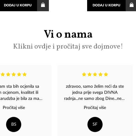
DODAJ
U KORPU
DODAJ
U KORPU
Vi o nama
Klikni ovdje i pročitaj sve dojmove!
cjenila sa
zdravoo, samo želim reći da ste
 ocjenom, kvalitet ili
jedna prije svega DIVNA
dzba je bila za manje
radnja...ne samo zbog Dine...nego
sa na mojoj adresi i bas
zbog osoblja koje uvijek ima
Pročitaj više
Pročitaj više
vu sam i narucila.
osmijeh na licu, i poprave dan ✨️
 opet poruciti od ovih
Jako volim da udjem samo da
 ljudi. Sve pohvale za
pitam ,, kako ste? jeste se
BS
SF
Magaza team ❤️
umorili? " Svi su jako ljubazni i
nasmijani i jako profesionalni ????