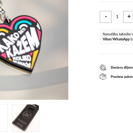
-
+
Narudžbu također m
Viber/WhatsApp
b
Dostava diljem
Posebna pakov