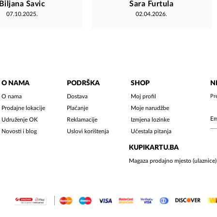
Biljana Savic
Sara Furtula
Pogotovo za Koševo 5...pored
07.10.2025.
02.04.2026.
stranice koja ne radi, oni su
neumorno radili punom parom
od samog otvaranja ✨️ PREDIVNI
STE ! Magaza je jedno divno
mjesto...nedan mir grada, i mjesto
gdje znaš da bez obzira ko
si...uvijek si dobrodošao/la ????
O NAMA
PODRŠKA
SHOP
N
O nama
Dostava
Moj profil
Pr
Prodajne lokacije
Plaćanje
Moje narudžbe
Udruženje OK
Reklamacije
Izmjena lozinke
Novosti i blog
Uslovi korištenja
Učestala pitanja
KUPIKARTU.BA
Magaza prodajno mjesto (ulaznice)