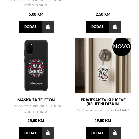
plašim nimalo"
5,00 KM
2,50 KM
DODAJ
DODAJ
NOVO
MASKA ZA TELEFON
PRIVJESAK ZA KLJUČEVE
(RELJEFNI DIZAJN)
"Sve dok te bude imalo, ja se ne
"Je l' Sarajevo gdje je nekad bilo"
plašim nimalo"
35,00 KM
19,00 KM
DODAJ
DODAJ