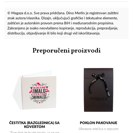
© Magaza d.o.o. Sve prava pridržana. Dino Merlin je registrovan zaštitni
znak autora/vlasnika. Dizajn, uključujući grafičke i tekstualne elemente,
zaštićen je autorskim pravom prema BiH i međunarodnim propisima.
Zabranjeno je svako neovlašteno kopiranje, reprodukcija, prepravljanje,
distribucija, objavljivanje ili bilo koji drugi vid iskorištavanja.
Preporučeni proizvodi
ČESTITKA (RAZGLEDNICA) SA
POKLON PAKOVANJE
KOVERTOM
Ukrasna vrećica s vrpcom
"Sve dok te bude imalo, ja se ne