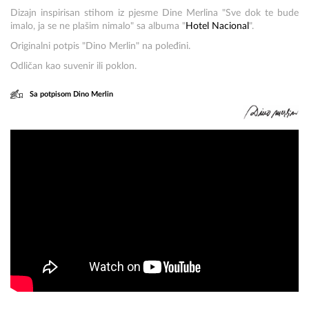
Dizajn inspirisan stihom iz pjesme Dine Merlina "Sve dok te bude
imalo, ja se ne plašim nimalo" sa albuma "
Hotel Nacional
".
Originalni potpis "Dino Merlin" na poleđini.
Odličan kao suvenir ili poklon.
Sa potpisom Dino Merlin