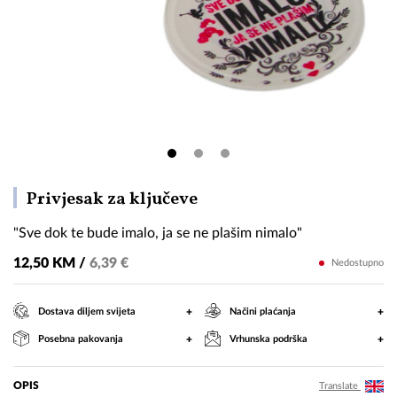
"Sve
Privjesak za ključeve
dok
"Sve dok te bude imalo, ja se ne plašim nimalo"
te
bude
12,50 KM /
6,39 €
Nedostupno
imalo,
ja
+
+
Dostava diljem svijeta
Načini plaćanja
se
+
+
Posebna pakovanja
Vrhunska podrška
ne
plašim
nimalo"
OPIS
Translate