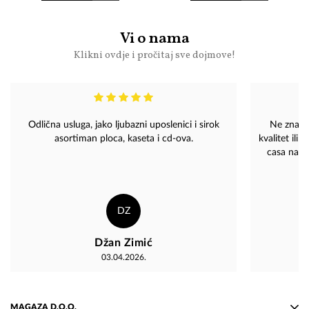
Vi o nama
Klikni ovdje i pročitaj sve dojmove!
Odlična usluga, jako ljubazni uposlenici i sirok
Ne znam sta bih ocjenila sa vecom ocjeno
asortiman ploca, kaseta i cd-ova.
kvalitet ili uslug
casa na mojoj adr
narucila. 
ljudi
DZ
Džan Zimić
03.04.2026.
MAGAZA D.O.O.