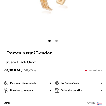
Etrusca
Prsten Azuni London
Black
Etrusca Black Onyx
Onyx
99,00 KM /
50,62 €
Nedostupno
+
+
Dostava diljem svijeta
Načini plaćanja
+
+
Posebna pakovanja
Vrhunska podrška
OPIS
Translate